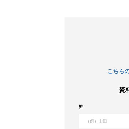
こちら
資
姓