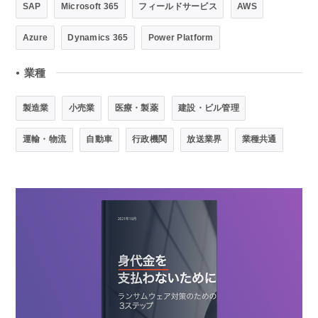
SAP
Microsoft 365
フィールドサービス
AWS
Azure
Dynamics 365
Power Platform
業種
●
製造業
小売業
医療・製薬
建設・ビル管理
運輸・物流
自動車
行政機関
放送業界
業種共通