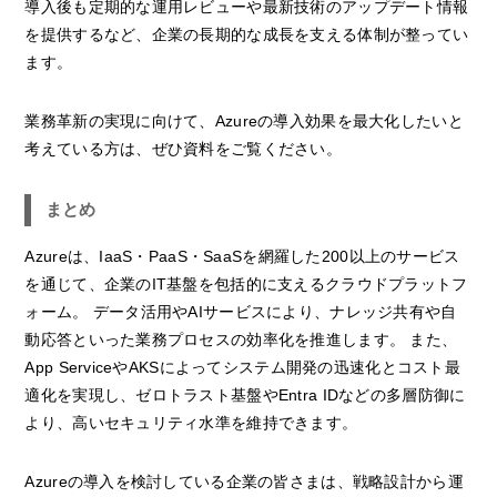
導入後も定期的な運用レビューや最新技術のアップデート情報
を提供するなど、企業の長期的な成長を支える体制が整ってい
ます。
業務革新の実現に向けて、Azureの導入効果を最大化したいと
考えている方は、ぜひ資料をご覧ください。
まとめ
Azureは、IaaS・PaaS・SaaSを網羅した200以上のサービス
を通じて、企業のIT基盤を包括的に支えるクラウドプラットフ
ォーム。 データ活用やAIサービスにより、ナレッジ共有や自
動応答といった業務プロセスの効率化を推進します。 また、
App ServiceやAKSによってシステム開発の迅速化とコスト最
適化を実現し、ゼロトラスト基盤やEntra IDなどの多層防御に
より、高いセキュリティ水準を維持できます。
Azureの導入を検討している企業の皆さまは、戦略設計から運