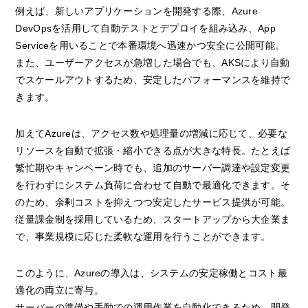
例えば、新しいアプリケーションを開発する際、Azure
DevOpsを活用して自動テストとデプロイを組み込み、App
Serviceを用いることで本番環境へ迅速かつ安全に公開可能。
また、ユーザーアクセスが急増した場合でも、AKSにより自動
でスケールアウトするため、安定したパフォーマンスを維持で
きます。
加えてAzureは、アクセス数や処理量の増減に応じて、必要な
リソースを自動で拡張・縮小できる点が大きな特長。たとえば
繁忙期やキャンペーン時でも、追加のサーバー調達や設定変更
を行わずにシステム負荷に合わせて自動で最適化できます。そ
のため、余剰コストを抑えつつ安定したサービス提供が可能。
従量課金制を採用しているため、スタートアップから大企業ま
で、事業規模に応じた柔軟な運用を行うことができます。
このように、Azureの導入は、システムの安定稼働とコスト最
適化の両立に寄与。
サーバーの準備や手動での運用作業を自動化できるため、開発