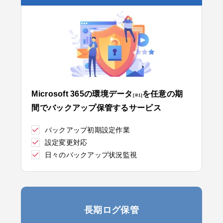
Microsoft 365の環境データ
を任意の期
[※1]
間でバックアップ保管するサービス
バックアップ初期設定作業
設定変更対応
日々のバックアップ状況監視
長期ログ保管