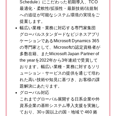
Schedule）にこだわった初期導入、TCO
最適化・柔軟性/拡張性・最新技術/法規制
への追従が可能なシステム環境の実現をご
提案します。
幅広い業種・業務に対応する専門家集団
グローバルスタンダードなビジネスアプリ
ケーションであるMicrosoft Dynamics 365
の専門家として、Microsoftの認定資格者が
多数在籍、またMicrosoft Japan Partner of
the yearを2022年から3年連続で受賞して
おります。幅広い業種・業務に対するソリ
ューション・サービスの提供を通じて培わ
れた高い技術や知見に基づき、お客様の課
題解決にあたります。
グローバル対応
これまでグローバル展開する日系企業や外
資系企業の基幹システム導入支援を実施し
ており、30ヶ国以上の国・地域で 460 拠