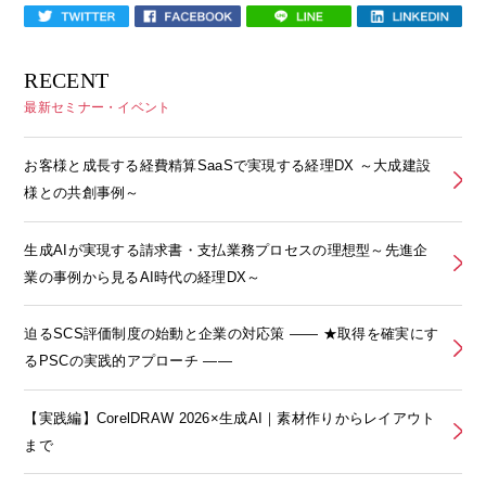
RECENT
最新セミナー・イベント
お客様と成長する経費精算SaaSで実現する経理DX ～大成建設
様との共創事例～
生成AIが実現する請求書・支払業務プロセスの理想型～先進企
業の事例から見るAI時代の経理DX～
迫るSCS評価制度の始動と企業の対応策 ―― ★取得を確実にす
るPSCの実践的アプローチ ――
【実践編】CorelDRAW 2026×生成AI｜素材作りからレイアウト
まで