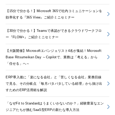
【15分で分かる！】Microsoft 365で社内コミュニケーションを
効率化する『365 View』ご紹介ミニセミナー
【30分で分かる！】Teamsで承認ができるクラウドワークフロ
ー『FLOW+』ご紹介ミニセミナー
【大阪開催】Microsoftエバンジェリスト4名が集結！Microsoft
Base Ritsumeikan Day ～Copilotで、業務は「考える」から
「任せる」へ～
ERP導入後に「楽になる会社」と「苦しくなる会社」業務目線
で見る、その分岐点 「毎月バタバタしている経理」から抜け出
すためのERP活用術を解説
「なぜFit to Standardはうまくいかないのか？」経験豊富なエン
ジニアたちが挑むSaaS型ERPの新たな導入方法