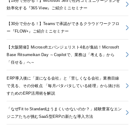
【15分で分かる！】Microsoft 365で社内コミュニケーションを
効率化する『365 View』ご紹介ミニセミナー
【30分で分かる！】Teamsで承認ができるクラウドワークフロ
ー『FLOW+』ご紹介ミニセミナー
【大阪開催】Microsoftエバンジェリスト4名が集結！Microsoft
Base Ritsumeikan Day ～Copilotで、業務は「考える」から
「任せる」へ～
ERP導入後に「楽になる会社」と「苦しくなる会社」業務目線
で見る、その分岐点 「毎月バタバタしている経理」から抜け出
すためのERP活用術を解説
「なぜFit to Standardはうまくいかないのか？」経験豊富なエン
ジニアたちが挑むSaaS型ERPの新たな導入方法