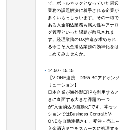
で、ボトルネックとなっていた周辺
業務の課題解決に着手される企業が
多くいらっしゃいます。その一環で
ある入金消込業務も属人性やアナロ
グ管理といった課題が散見されま
す。経理業務のDX推進が求められ
る今こそ入金消込業務の効率化をは
じめてみませんか。
14:50 - 15:15
【V-ONE連携 D365 BCアドオンソ
リューション】
日本企業が海外製ERPを利用すると
きに直面する大きな課題の一つ
が"入金消込の自動化"です。本セッ
ションではBusiness CentralとV-
ONEを自動連携させ、受注～売上～
入金消込までをスムーズに処理する