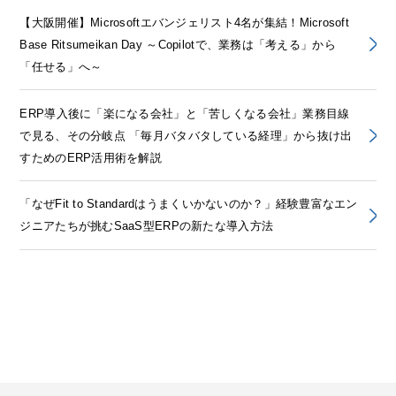
【大阪開催】Microsoftエバンジェリスト4名が集結！Microsoft
Base Ritsumeikan Day ～Copilotで、業務は「考える」から
「任せる」へ～
ERP導入後に「楽になる会社」と「苦しくなる会社」業務目線
で見る、その分岐点 「毎月バタバタしている経理」から抜け出
すためのERP活用術を解説
「なぜFit to Standardはうまくいかないのか？」経験豊富なエン
ジニアたちが挑むSaaS型ERPの新たな導入方法