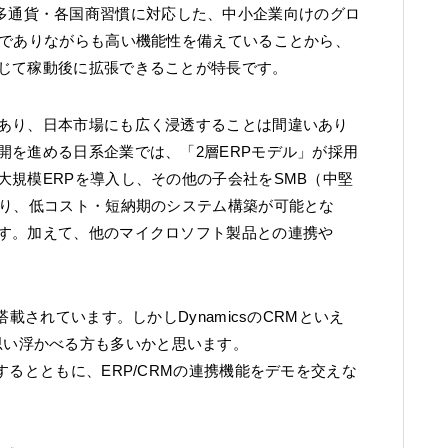
BC)は、多言語・多通貨・各国商習慣に対応した、中小企業向けのグロ
ンでありながらも高い機能性を備えていることから、
じて稼動後に拡張できることが特長です。
あり、日本市場にも広く浸透することは間違いあり
開を進める日系企業では、「2層ERPモデル」が採用
規模ERPを導入し、その他の子会社をSMB（中堅
より、低コスト・短納期のシステム構築が可能とな
す。加えて、他のマイクロソフト製品との連携や
載されています。しかしDynamicsのCRMといえ
t (CE)を思い浮かべる方も多いかと思います。
するとともに、ERP/CRMの連携機能をデモを交えな