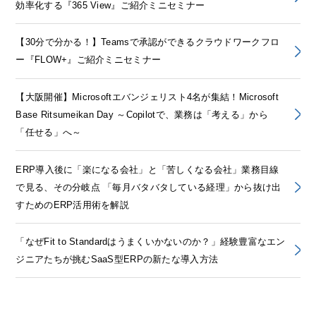
効率化する『365 View』ご紹介ミニセミナー
【30分で分かる！】Teamsで承認ができるクラウドワークフロ
ー『FLOW+』ご紹介ミニセミナー
【大阪開催】Microsoftエバンジェリスト4名が集結！Microsoft
Base Ritsumeikan Day ～Copilotで、業務は「考える」から
「任せる」へ～
ERP導入後に「楽になる会社」と「苦しくなる会社」業務目線
で見る、その分岐点 「毎月バタバタしている経理」から抜け出
すためのERP活用術を解説
「なぜFit to Standardはうまくいかないのか？」経験豊富なエン
ジニアたちが挑むSaaS型ERPの新たな導入方法