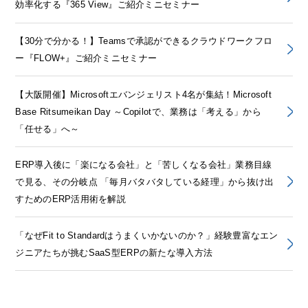
効率化する『365 View』ご紹介ミニセミナー
【30分で分かる！】Teamsで承認ができるクラウドワークフロ
ー『FLOW+』ご紹介ミニセミナー
【大阪開催】Microsoftエバンジェリスト4名が集結！Microsoft
Base Ritsumeikan Day ～Copilotで、業務は「考える」から
「任せる」へ～
ERP導入後に「楽になる会社」と「苦しくなる会社」業務目線
で見る、その分岐点 「毎月バタバタしている経理」から抜け出
すためのERP活用術を解説
「なぜFit to Standardはうまくいかないのか？」経験豊富なエン
ジニアたちが挑むSaaS型ERPの新たな導入方法