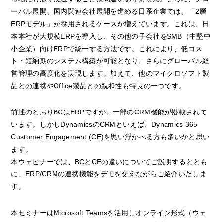
ーバル展開、国内関連会社展開を進める日系企業では、「2層
ERPモデル」が採用されるケースが増えています。これは、日
本本社が大規模ERPを導入し、その他の子会社をSMB（中堅中
小企業）向けERPで統一する方法です。これにより、低コス
ト・短納期のシステム構築が可能となり、さらにグローバル経
営管理の高度化を実現します。加えて、他のマイクロソフト製
品との連携やOffice製品との親和性も特長の一つです。
前述のとおりBCはERPですが、一部のCRM機能が搭載されて
います。しかしDynamicsのCRMといえば、Dynamics 365
Customer Engagement (CE)を思い浮かべる方も多いかと思い
ます。
本ウェビナーでは、BCとCEの違いについてご説明するととも
に、ERP/CRMの連携機能をデモを交えながらご紹介いたしま
す。
本セミナーはMicrosoft Teamsを活用しオンライン形式（ウェ