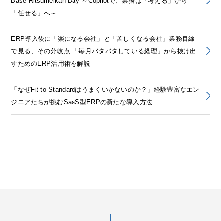
Base Ritsumeikan Day ～Copilotで、業務は「考える」から
「任せる」へ～
ERP導入後に「楽になる会社」と「苦しくなる会社」業務目線
で見る、その分岐点 「毎月バタバタしている経理」から抜け出
すためのERP活用術を解説
「なぜFit to Standardはうまくいかないのか？」経験豊富なエン
ジニアたちが挑むSaaS型ERPの新たな導入方法