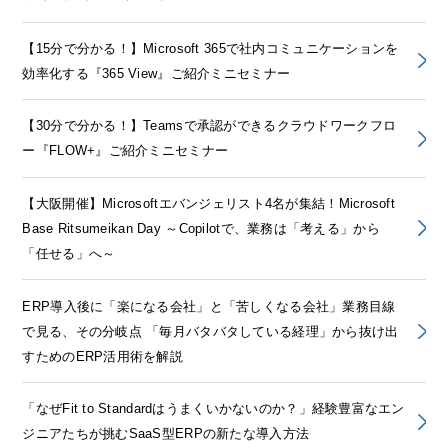
【15分で分かる！】Microsoft 365で社内コミュニケーションを
効率化する『365 View』ご紹介ミニセミナー
【30分で分かる！】Teamsで承認ができるクラウドワークフロ
ー『FLOW+』ご紹介ミニセミナー
【大阪開催】Microsoftエバンジェリスト4名が集結！Microsoft
Base Ritsumeikan Day ～Copilotで、業務は「考える」から
「任せる」へ～
ERP導入後に「楽になる会社」と「苦しくなる会社」業務目線
で見る、その分岐点 「毎月バタバタしている経理」から抜け出
すためのERP活用術を解説
「なぜFit to Standardはうまくいかないのか？」経験豊富なエン
ジニアたちが挑むSaaS型ERPの新たな導入方法