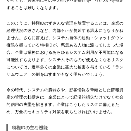
かっても、具体的にその中の誰が不正操作を行ったのかを特定
することは難しくなります。
このように、特権IDのずさんな管理を放置することは、企業の
経理状況の改ざんなど、内部不正が蔓延する温床にもなりかね
ません。さらに言えば、システム自体の起動・シャットダウン
権限を握っている特権IDが、悪意ある人物に渡ってしまった場
合、企業は業務におけるあらゆるシステム利用が不可能になる
可能性すらあります。システムそのものが使えなくなるリスク
については、近年多くの企業に甚大な被害を与えている「ラン
サムウェア」の例を出すまでもなく明らかでしょう。
今の時代、システムの脆弱さや、顧客情報を筆頭とした情報資
産の管理の杜撰さは、企業にとって経済的損失だけでなく社会
的信用の失墜を招きます。企業はこうしたリスクに備えるた
め、万全のセキュリティ対策を取らなければいけません。
特権IDの主な機能