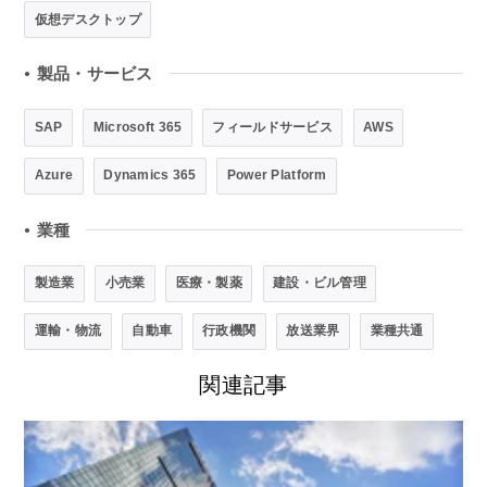
仮想デスクトップ
製品・サービス
●
SAP
Microsoft 365
フィールドサービス
AWS
Azure
Dynamics 365
Power Platform
業種
●
製造業
小売業
医療・製薬
建設・ビル管理
運輸・物流
自動車
行政機関
放送業界
業種共通
関連記事