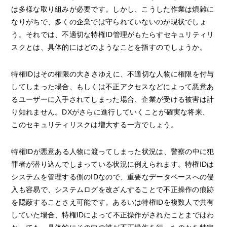
は多様な取り組みが必要です。しかし、こうした作業は煩雑に
なりがちで、多くの企業では守られていないのが現状でしょ
う。それでは、不適切な特権ID管理がもたらすセキュリティリ
スクとは、具体的にはどのようなことを指すのでしょうか。
特権IDはその権限の大きさゆえに、不適切な人物に権限を付与
してしまった場合、もしくは不正アクセスなどによって悪意あ
るユーザーに入手されてしまった場合、企業が受ける被害は計
り知れません。DXがさらに進行していくことが確実な将来、
このセキュリティリスクは増大する一方でしょう。
特権IDが悪意ある人物に渡ってしまった状況は、警察の中に犯
罪者が潜り込んでしまっている状況に例えられます。特権IDは
システムを管理する側のIDなので、重要なデータベースへの侵
入も容易で、システムログを改ざんすることで不正操作の痕跡
を隠蔽することさえ可能です。あるいは特権IDを複数人で共有
していた場合、特権IDによって不正操作がされたことまではわ