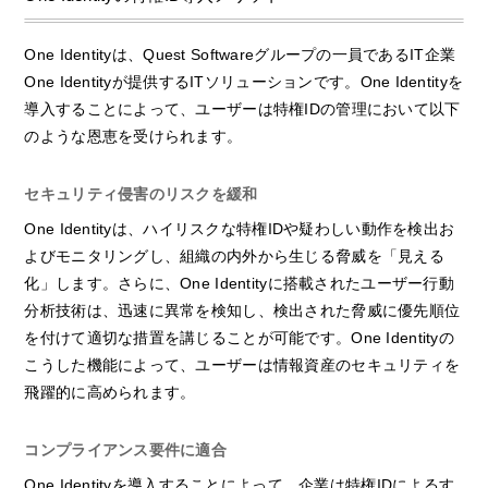
One Identityは、Quest Softwareグループの一員であるIT企業
One Identityが提供するITソリューションです。One Identityを
導入することによって、ユーザーは特権IDの管理において以下
のような恩恵を受けられます。
セキュリティ侵害のリスクを緩和
One Identityは、ハイリスクな特権IDや疑わしい動作を検出お
よびモニタリングし、組織の内外から生じる脅威を「見える
化」します。さらに、One Identityに搭載されたユーザー行動
分析技術は、迅速に異常を検知し、検出された脅威に優先順位
を付けて適切な措置を講じることが可能です。One Identityの
こうした機能によって、ユーザーは情報資産のセキュリティを
飛躍的に高められます。
コンプライアンス要件に適合
One Identityを導入することによって、企業は特権IDによるす