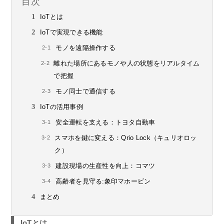
目次
IoTとは
IoTで実現できる機能
モノを遠隔操作する
離れた場所にあるモノや人の状態をリアルタイム
で把握
モノ同士で通信する
IoTの活用事例
安全運転を支える：トヨタ自動車
スマホを鍵に変える：Qrio Lock（キュリオロッ
ク）
建設現場の生産性を向上：コマツ
高齢者を見守る:象印マホービン
まとめ
IoTとは