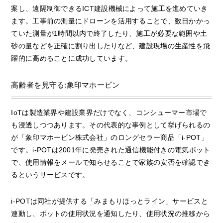
案し、遠隔制御できるICT建設機械によって施工を進めていき
ます。工事前の測量にドローンを活用することで、数日かかっ
ていた測量が1時間以内で終了したり、施工が必要な範囲や土
砂の量などを正確に割り出したりなど、建設現場の生産性を飛
躍的に高めることに成功しています。
高齢者を見守る:象印マホービン
IoTは製造業界や建設業界だけでなく、コンシューマー市場で
も浸透しつつあります。その代表的な事例として挙げられるの
が「象印マホービン株式会社」のロングセラー商品「i-POT」
です。i-POTは2001年に発売された通信機能付きの電気ポット
で、使用情報をメールで知らせることで家族の安否を確認でき
るというサービスです。
i-POTは同社が提供する「みまもりほっとライン」サービスと
連動し、ポットの使用状況を通知したり、使用状況の推移から