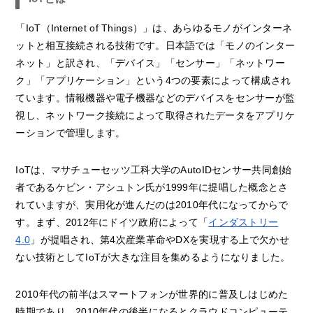
「IoT（Internet of Things）」は、あらゆるモノがインターネ
ットと相互接続される技術です。日本語では「モノのインター
ネット」と訳され、「デバイス」「センサー」「ネットワー
ク」「アプリケーション」という4つの要素によって構成され
ています。情報機器や電子機器などのデバイスをセンサーが監
視し、ネットワーク接続によって取得されたデータをアプリケ
ーションで管理します。
IoTは、マサチューセッツ工科大学のAutoIDセンサー共同創始
者であるケビン・アシュトン氏が1999年に提唱した概念とさ
れていますが、実用化が進んだのは2010年代になってからで
す。まず、2012年にドイツ政府によって「
インダストリー
4.0
」が提唱され、第4次産業革命やDXを実現する上で欠かせ
ない技術としてIoTが大きな注目を集めるようになりました。
2010年代の前半はスマートフォンが世界的に普及しはじめた
時期であり、2010年代の後半になるとクラウドコンピューテ