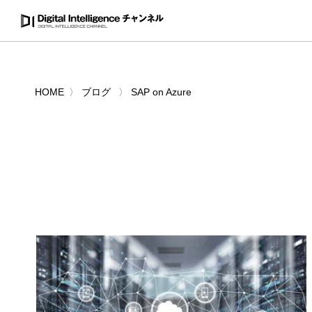
HOME
ブログ
SAP on Azure