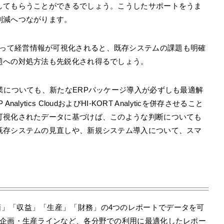
してもらうことができるでしょう。こうしたサポートをうま
削減へつながります。
ポートによって経営情報が可視化されると、既存システムの課題も明確
題への対処方法も先鋭化され得るでしょう。
業についても、新たなERPパッケージ導入が必ずしも最適解
tics CloudおよびHI-KORT Analyticを併存させること
可視化されたデータに基づけば、このような判断についても
既存システムの見直しや、新規システム導入について、スマ
ように「原価」「収益」「生産」「財務」の4つのレポートでデータを可
営企画・生産ラインなど、各分野での利用に最適化したレポー