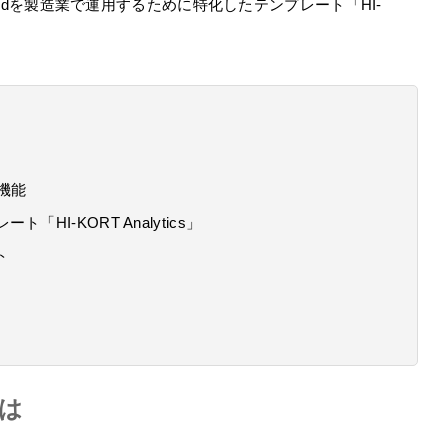
 Cloudを製造業で運用するために特化したテンプレート「HI-
な機能
レート「HI-KORT Analytics」
ト
とは