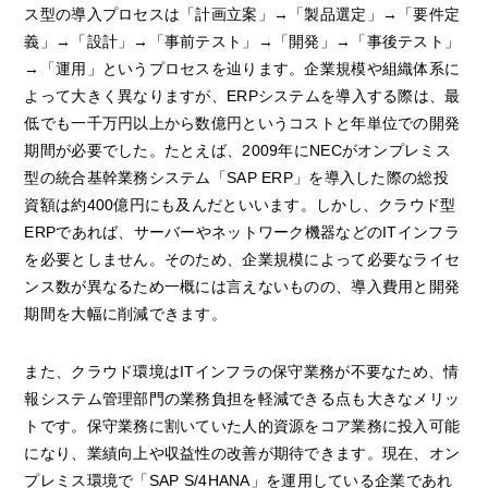
ス型の導入プロセスは「計画立案」→「製品選定」→「要件定
義」→「設計」→「事前テスト」→「開発」→「事後テスト」
→「運用」というプロセスを辿ります。企業規模や組織体系に
よって大きく異なりますが、ERPシステムを導入する際は、最
低でも一千万円以上から数億円というコストと年単位での開発
期間が必要でした。たとえば、2009年にNECがオンプレミス
型の統合基幹業務システム「SAP ERP」を導入した際の総投
資額は約400億円にも及んだといいます。しかし、クラウド型
ERPであれば、サーバーやネットワーク機器などのITインフラ
を必要としません。そのため、企業規模によって必要なライセ
ンス数が異なるため一概には言えないものの、導入費用と開発
期間を大幅に削減できます。
また、クラウド環境はITインフラの保守業務が不要なため、情
報システム管理部門の業務負担を軽減できる点も大きなメリッ
トです。保守業務に割いていた人的資源をコア業務に投入可能
になり、業績向上や収益性の改善が期待できます。現在、オン
プレミス環境で「SAP S/4HANA」を運用している企業であれ