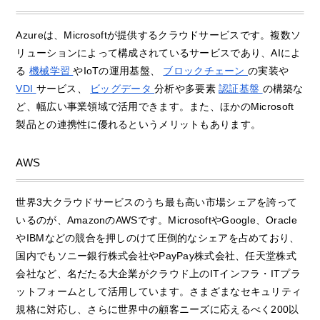
Azureは、Microsoftが提供するクラウドサービスです。複数ソ
リューションによって構成されているサービスであり、AIによ
る
機械学習
やIoTの運用基盤、
ブロックチェーン
の実装や
VDI
サービス、
ビッグデータ
分析や多要素
認証基盤
の構築な
ど、幅広い事業領域で活用できます。また、ほかのMicrosoft
製品との連携性に優れるというメリットもあります。
AWS
世界3大クラウドサービスのうち最も高い市場シェアを誇って
いるのが、AmazonのAWSです。MicrosoftやGoogle、Oracle
やIBMなどの競合を押しのけて圧倒的なシェアを占めており、
国内でもソニー銀行株式会社やPayPay株式会社、任天堂株式
会社など、名だたる大企業がクラウド上のITインフラ・ITプラ
ットフォームとして活用しています。さまざまなセキュリティ
規格に対応し、さらに世界中の顧客ニーズに応えるべく200以