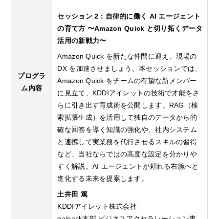
セッション 2：自律的に働く AI エージェント
の育て方 〜Amazon Quick と切り拓くデータ
活用の新戦力〜
Amazon Quick を新たな仲間に迎え、現場の
DX を加速させましょう。本セッションでは、
プログラ
Amazon Quick をチームの有望な新メンバー
ム内容
に見立て、KDDIアイレットの技術で才能をさ
らに引き出す育成術を公開します。RAG（検
索拡張生成）を活用して独自のデータから的
確な回答を導く知識の強化や、社内システム
と連携して実業務を代行させるスキルの習得
など、当社ならではの高度な設定を分かりや
すく解説。AI エージェントが頼れる右腕へと
進化する未来を提案します。
土井田 篤
KDDIアイレット株式会社
gaipack本部 ビジネスアクセラレーション事