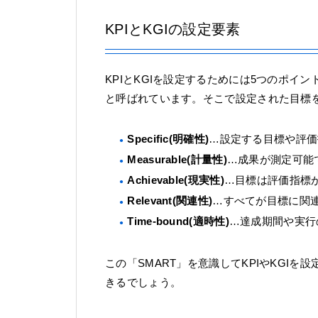
KPIとKGIの設定要素
KPIとKGIを設定するためには5つのポイン
と呼ばれています。そこで設定された目標を
Specific(明確性
)
…設定する目標や評価
Measurable(計量性
)
…成果が測定可能
Achievable(現実性
)
…目標は評価指標
Relevant(関連性
)
…すべてが目標に関
Time-bound(適時性
)
…達成期間や実行
この「SMART」を意識してKPIやKGI
きるでしょう。