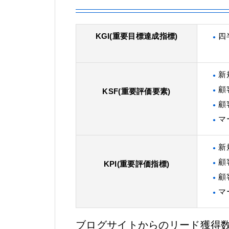
KGI(重要目標達成指標)
四
新
顧
KSF(重要評価要素)
顧
マ
新
顧
KPI(重要評価指標)
顧
マ
ブログサイトからのリード獲得