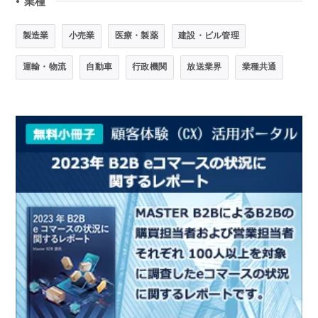
業種
●
製造業
小売業
医療・製薬
建設・ビル管理
運輸・物流
自動車
行政機関
放送業界
業種共通