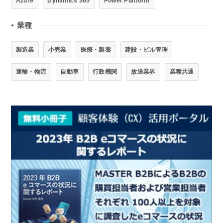
Azure
Dynamics 365
Power Platform
業種
●
製造業
小売業
医療・製薬
建設・ビル管理
運輸・物流
自動車
行政機関
放送業界
業種共通