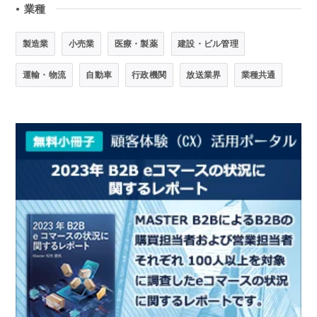
業種
●
製造業
小売業
医療・製薬
建設・ビル管理
運輸・物流
自動車
行政機関
放送業界
業種共通