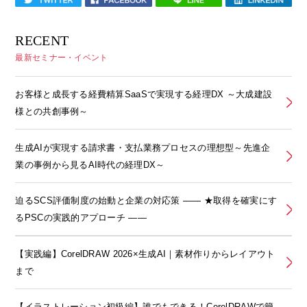
RECENT
最新セミナー・イベント
お客様と成長する経費精算SaaSで実現する経理DX ～大成建設
様との共創事例～
生成AIが実現する請求書・支払業務プロセスの理想型～先進企
業の事例から見るAI時代の経理DX～
迫るSCS評価制度の始動と企業の対応策 ―― ★取得を確実にす
るPSCの実践的アプローチ ――
【実践編】CorelDRAW 2026×生成AI｜素材作りからレイアウト
まで
【イラストレーション初級編】誰でもできる！CorelDRAWで簡