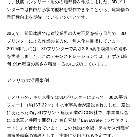
し、鉄筋コンクリート用の樹脂型枠を作成しました。3Dプリ
ンターでは自由な形状で型枠を製作できることから、建築物の
意匠性向上を期待しているとのことです。
加えて、前田建設では建設業界の人材不足を補う目的で、3D
プリンターによる作業の省力化・無人化を目指しています。
2019年2月には、3Dプリンターで高さ2.8mある喫煙所の造形
を実演しました。このデモンストレーションでは、わずか1時
間で1m程度の高さを積層するのに成功しています。
アメリカの活用事例
アメリカのテキサス州では3Dプリンターによって、3800平方
フィート（約167.22㎡）もの軍事兵舎が建設されました。建設
にあたったのは3Dプリント建設企業のICON社で、本軍事兵舎
には米軍と共同で開発した独自素材「LavaCrete（ラヴァクリ
ート）」が使われています。この施設は今後、テキサス州陸軍
国家警備隊の施設として、実際に活用される予定です。