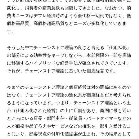
変化し、消費者の購買意欲も回復してきました。なおかつ、消
費者ニーズはデフレ経済時のような低価格一辺倒ではなく、低
価格高品質、高価格超高品質などニーズが多様化していきま
す。
そうした中でチェーンストア理論の良さと言える「仕組み化」
の部分による効率性をキープしながら、本部権限の一部を店舗
に移譲するハイブリッドな経営手法が確立されてきています。
それが、チェーンストア理論に基づいた個店経営です。
今までのチェーンストア理論と個店経営は対の関係にあるので
はなく、チェーンストア理論の進化系が個店経営だと考えられ
るようになっています。つまり、チェーンストア理論という土
台（仕組み化された経営）の上に店舗があり、商圏に最も近い
ところにいる店長・部門主任・従業員・パートタイマーなどの
人が価格や品ぞろえやサービスなどの権限を一部引き受けるこ
とにより、顧客視点の付加価値提案が生まれ、その結果として