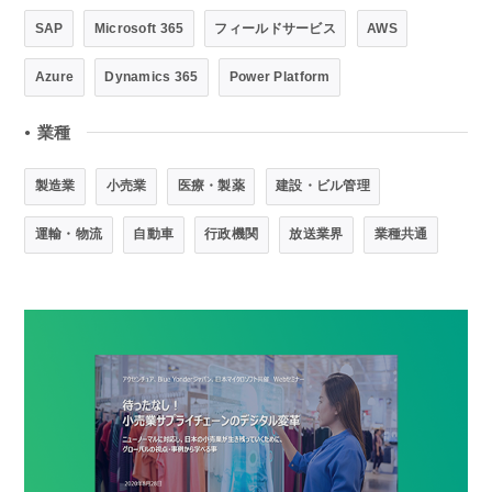
SAP
Microsoft 365
フィールドサービス
AWS
Azure
Dynamics 365
Power Platform
業種
●
製造業
小売業
医療・製薬
建設・ビル管理
運輸・物流
自動車
行政機関
放送業界
業種共通