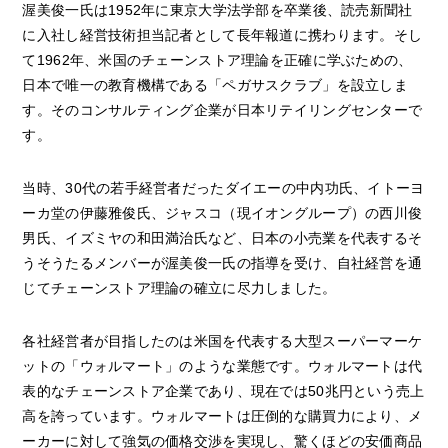
渥美俊一氏は1952年に東京大学法学部を卒業後、読売新聞社
に入社し経営技術担当記者として長年報道に携わります。そし
て1962年、米国のチェーンストア理論を正確に学ぶための、
日本で唯一の教育機構である「ペガサスクラブ」を設立しま
す。そのコンサルティング企業が日本リテイリングセンターで
す。
当時、30代の若手経営者だったダイエーの中内功氏、イトーヨ
ーカ堂の伊藤雅俊氏、ジャスコ（現イオングループ）の西川俊
男氏、イズミヤの和田満治氏など、日本の小売業を代表するそ
うそうたるメンバーが渥美俊一氏の指導を受け、自社経営を通
じてチェーンストア理論の確立に尽力しました。
各社経営者が目指したのは米国を代表する大型スーパーマーケ
ットの「ウォルマート」のような業態です。ウォルマートは代
表的なチェーンストア企業であり、現在では50兆円という売上
高を誇っています。ウォルマートは圧倒的な購買力により、メ
ーカーに対して強気の価格交渉を実現し、驚くほどの安価商品