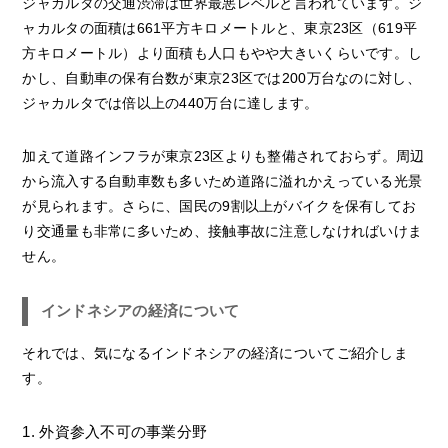
ジャカルタの交通渋滞は世界最悪レベルと言われています。ジ
ャカルタの面積は661平方キロメートルと、東京23区（619平
方キロメートル）より面積も人口もやや大きいくらいです。し
かし、自動車の保有台数が東京23区では200万台なのに対し、
ジャカルタでは倍以上の440万台に達します。
加えて道路インフラが東京23区よりも整備されておらず。周辺
から流入する自動車数も多いため道路に溢れかえっている光景
が見られます。さらに、国民の9割以上がバイクを保有してお
り交通量も非常に多いため、接触事故に注意しなければいけま
せん。
インドネシアの経済について
それでは、気になるインドネシアの経済についてご紹介しま
す。
1. 外資参入不可の事業分野