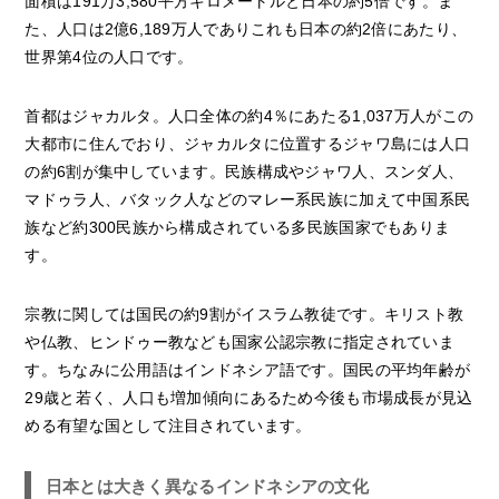
面積は191万3,580平方キロメートルと日本の約5倍です。ま
た、人口は2億6,189万人でありこれも日本の約2倍にあたり、
世界第4位の人口です。
首都はジャカルタ。人口全体の約4％にあたる1,037万人がこの
大都市に住んでおり、ジャカルタに位置するジャワ島には人口
の約6割が集中しています。民族構成やジャワ人、スンダ人、
マドゥラ人、バタック人などのマレー系民族に加えて中国系民
族など約300民族から構成されている多民族国家でもありま
す。
宗教に関しては国民の約9割がイスラム教徒です。キリスト教
や仏教、ヒンドゥー教なども国家公認宗教に指定されていま
す。ちなみに公用語はインドネシア語です。国民の平均年齢が
29歳と若く、人口も増加傾向にあるため今後も市場成長が見込
める有望な国として注目されています。
日本とは大きく異なるインドネシアの文化