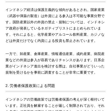
インドネシア経済は保護主義的な傾向があるとされ、国家産業
（武器や弾薬の製造）は外資による参入は不可能な事業分野で
す。国防産業以外の外資の禁止・規制については、インドネシ
ア政府が発表しているネガティブリストにまとめられていま
す。それによると、化学産業やアルコール飲料産業、カジノな
どは外資だけでなく内資による投資も禁止されています。
一方で、卸産業、倉庫産業、情報通信産業、成約産業、病院産
業などの外資は参入が容易でありチャンスがあります。日系企
業がインドネシア進出を検討する際は、自社事業がどういった
規制を受けるかを事前に調査することが非常に重要です。
2. 労働者保護政策による問題
インドネシアの労働政策では労働者保護の考えが深く根付いて
います。正社員を解雇することが厳しく制限されており、それ