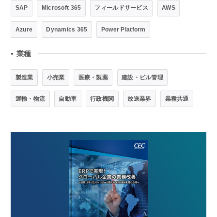
SAP
Microsoft 365
フィールドサービス
AWS
Azure
Dynamics 365
Power Platform
業種
●
製造業
小売業
医療・製薬
建設・ビル管理
運輸・物流
自動車
行政機関
放送業界
業種共通