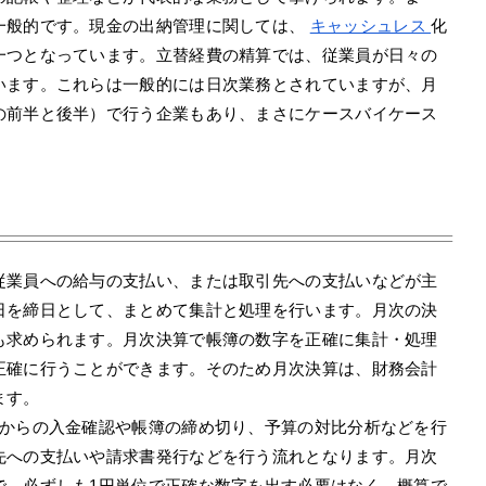
一般的です。現金の出納管理に関しては、
キャッシュレス
化
一つとなっています。立替経費の精算では、従業員が日々の
います。これらは一般的には日次業務とされていますが、月
の前半と後半）で行う企業もあり、まさにケースバイケース
従業員への給与の支払い、または取引先への支払いなどが主
日を締日として、まとめて集計と処理を行います。月次の決
も求められます。月次決算で帳簿の数字を正確に集計・処理
正確に行うことができます。そのため月次決算は、財務会計
ます。
先からの入金確認や帳簿の締め切り、予算の対比分析などを行
先への支払いや請求書発行などを行う流れとなります。月次
で、必ずしも1円単位で正確な数字を出す必要はなく、概算で