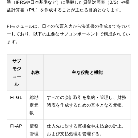
準（IFRSや日本基準など）に準拠した貸借対照表（B/S）や損
益計算書（P/L）を作成することが主たる目的となります。
FIモジュールは、日々の伝票入力から決算書の作成までをカバ
ーしており、以下の主要なサブコンポーネントで構成されてい
ます。
サブ
モジ
名称
主な役割と機能
ュー
ル
FI-GL
総勘
すべての会計取引を集約・管理し、財務
定元
諸表を作成するための基本となる元帳。
帳
FI-AP
債務
仕入先に対する買掛金や未払金の計上、
管理
および支払処理を管理する。