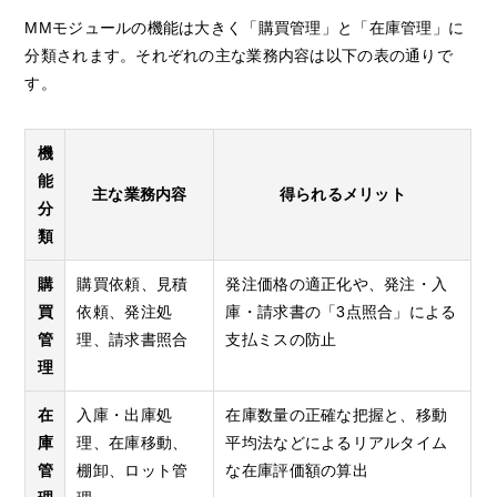
MMモジュールの機能は大きく「購買管理」と「在庫管理」に
分類されます。それぞれの主な業務内容は以下の表の通りで
す。
機
能
主な業務内容
得られるメリット
分
類
購
購買依頼、見積
発注価格の適正化や、発注・入
買
依頼、発注処
庫・請求書の「3点照合」による
管
理、請求書照合
支払ミスの防止
理
在
入庫・出庫処
在庫数量の正確な把握と、移動
庫
理、在庫移動、
平均法などによるリアルタイム
管
棚卸、ロット管
な在庫評価額の算出