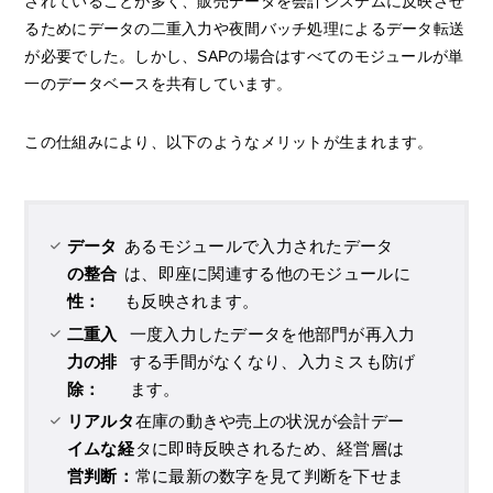
されていることが多く、販売データを会計システムに反映させ
るためにデータの二重入力や夜間バッチ処理によるデータ転送
が必要でした。しかし、SAPの場合はすべてのモジュールが単
一のデータベースを共有しています。
この仕組みにより、以下のようなメリットが生まれます。
データ
あるモジュールで入力されたデータ
の整合
は、即座に関連する他のモジュールに
性：
も反映されます。
二重入
一度入力したデータを他部門が再入力
力の排
する手間がなくなり、入力ミスも防げ
除：
ます。
リアルタ
在庫の動きや売上の状況が会計デー
イムな経
タに即時反映されるため、経営層は
営判断：
常に最新の数字を見て判断を下せま