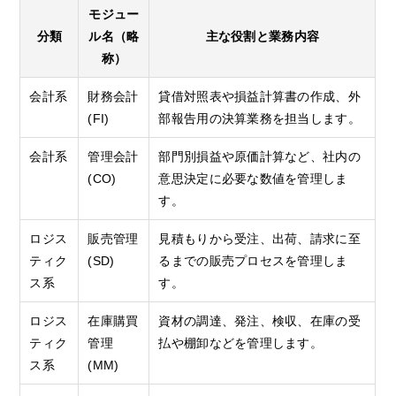
モジュー
分類
ル名（略
主な役割と業務内容
称）
会計系
財務会計
貸借対照表や損益計算書の作成、外
(FI)
部報告用の決算業務を担当します。
会計系
管理会計
部門別損益や原価計算など、社内の
(CO)
意思決定に必要な数値を管理しま
す。
ロジス
販売管理
見積もりから受注、出荷、請求に至
ティク
(SD)
るまでの販売プロセスを管理しま
ス系
す。
ロジス
在庫購買
資材の調達、発注、検収、在庫の受
ティク
管理
払や棚卸などを管理します。
ス系
(MM)