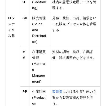
O
(Controlli
社内の意思決定用データを管
ng)
理する。
ロジ
SD
販売管理
見積、受注、出荷、請求とい
ステ
(Sales
った販売プロセス全体を管理
ィク
and
する。
ス系
Distributi
on)
M
在庫購買
資材の調達、検収、在庫評
M
管理
価、請求書照合などを担う。
(Material
s
Manage
ment)
PP
生産計画
製造業
における生産計画の立
(Producti
案から製造実績の管理を行
on
う。