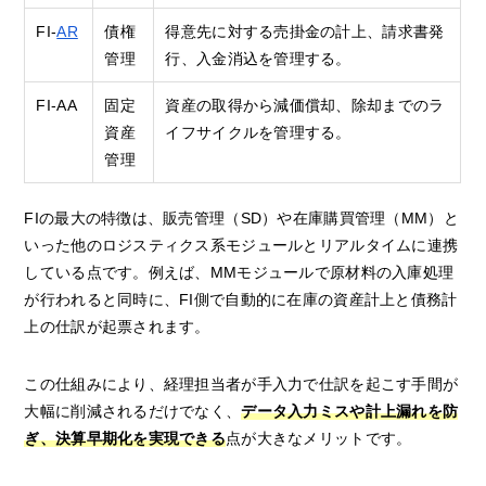
FI-
AR
債権
得意先に対する売掛金の計上、請求書発
管理
行、入金消込を管理する。
FI-AA
固定
資産の取得から減価償却、除却までのラ
資産
イフサイクルを管理する。
管理
FIの最大の特徴は、販売管理（SD）や在庫購買管理（MM）と
いった他のロジスティクス系モジュールとリアルタイムに連携
している点です。例えば、MMモジュールで原材料の入庫処理
が行われると同時に、FI側で自動的に在庫の資産計上と債務計
上の仕訳が起票されます。
この仕組みにより、経理担当者が手入力で仕訳を起こす手間が
大幅に削減されるだけでなく、
データ入力ミスや計上漏れを防
ぎ、決算早期化を実現できる
点が大きなメリットです。