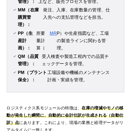
管理）：
上など、販売プロセスを管理。
MM（在庫
発注、入庫、在庫数量の管理、仕
購買管
入先への支払管理などを担当。
理）：
PP（生
所要
MR
P）や生産指図など、工場
産計
量計
の製造ラインに関わる管
画）：
算（
理。
QM（品質
受入検査や製造工程内での品質チ
管理）：
ェックデータを管理。
PM（プラント
工場設備や機械のメンテナンス
保全）：
計画・実績を管理。
ロジスティクス系モジュールの特徴は、
在庫の増減やモノの移
動が発生した瞬間に、自動的に会計仕訳が生成される（自動仕
訳）点
にあります。これにより、現場の業務と経理データがリ
アルタイムに一致します。