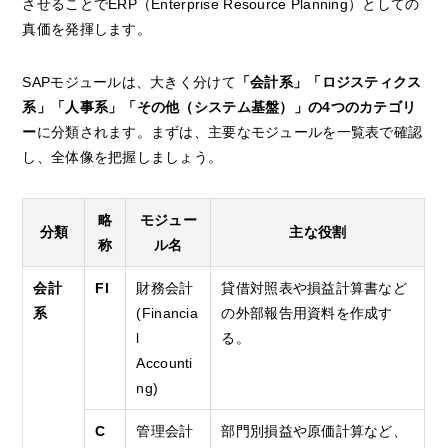
させることでERP（Enterprise Resource Planning）としての
真価を発揮します。
SAPモジュールは、大きく分けて
「会計系」「ロジスティクス
系」「人事系」「その他（システム基盤）」の4つのカテゴリ
ー
に分類されます。まずは、主要なモジュールを一覧表で確認
し、全体像を把握しましょう。
略
モジュー
分類
主な役割
称
ル名
会計
FI
財務会計
貸借対照表や損益計算書など
系
(Financia
の外部報告用資料を作成す
l
る。
Accounti
ng)
C
管理会計
部門別損益や原価計算など、