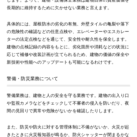
します。よって、建物・設備保全業務は建物自体の資産価値を
長期的に維持するために欠かせない業務と言えます。
具体的には、屋根防水の劣化の有無、外壁タイルの亀裂や落下
の危険性の確認などの任意点検や、エレベーターやエスカレー
ターの法定点検などを通じて、安全性や耐久性を保全します。
建物の点検記録の内容をもとに、劣化箇所や消耗などの状況に
応じて補修や改装計画が立てられるため、建物の価値の保全や
新技術や性能へのアップデートも可能になるわけです。
警備・防災業務について
警備業務は、建物と人の安全を守る業務です。建物の出入り口
や監視カメラなどをチェックして不審者の侵入を防いだり、夜
間の見回りで異常や危険がないかを確認したりします。
また、防災や防火に対する管理体制に不備がないか、火災が起
きたときに火災報知器が鳴るか、防火シャッターが閉まるかな