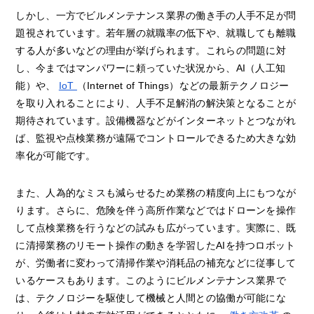
しかし、一方でビルメンテナンス業界の働き手の人手不足が問
題視されています。若年層の就職率の低下や、就職しても離職
する人が多いなどの理由が挙げられます。これらの問題に対
し、今まではマンパワーに頼っていた状況から、AI（人工知
能）や、
IoT
（Internet of Things）などの最新テクノロジー
を取り入れることにより、人手不足解消の解決策となることが
期待されています。設備機器などがインターネットとつながれ
ば、監視や点検業務が遠隔でコントロールできるため大きな効
率化が可能です。
また、人為的なミスも減らせるため業務の精度向上にもつなが
ります。さらに、危険を伴う高所作業などではドローンを操作
して点検業務を行うなどの試みも広がっています。実際に、既
に清掃業務のリモート操作の動きを学習したAIを持つロボット
が、労働者に変わって清掃作業や消耗品の補充などに従事して
いるケースもあります。このようにビルメンテナンス業界で
は、テクノロジーを駆使して機械と人間との協働が可能にな