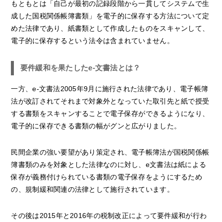
もともとは「自己が最初の記録段階から一貫してシステムで生
成した国税関係帳簿書類」を電子的に保存する方法について定
めた法律であり、紙書類として作成したものをスキャンして、
電子的に保存するという法令は含まれていません。
要件緩和を果たしたe-文書法とは？
一方、e-文書法2005年9月に施行された法律であり、電子帳簿
法が改訂されてそれまで対象外となっていた取引先と紙で授受
する書類をスキャンすることで電子保存ができるようになり、
電子的に保存できる書類の幅がグンと広がりました。
民間企業の強い要望があり策定され、電子帳簿法が国税関係帳
簿書類のみを対象とした法律なのに対し、e文書法は紙による
保存が義務付けられている書類の電子保存をようにするため
の、規制緩和関連の法律として施行されています。
その後は2015年と2016年の税制改正によって要件緩和が行わ