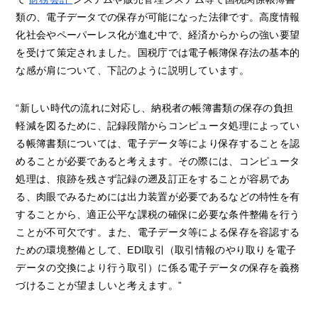
類の、電子データでの保存が可能になった法律です。高度情報
化社会やペーパーレス化が進む中で、経済からからの強い要望
を受けて策定されました。国税庁では電子帳簿保存法の基本的
な感が肩について、下記のように説明しています。
“新しい時代の流れに対応し、納税者の帳簿書類の保存の負担
軽減を図るために、記録段階からコンピュータ処理によってい
る帳簿書類については、電子データ等により保存することを認
めることが必要であると考えます。その際には、コンピュータ
処理は、痕跡を残さず記録の遡及訂正をすることが容易であ
る、肉眼でみるためには出力装置が必要であるなどの特性を有
することから、適正公平な課税の確保に必要な条件整備を行う
ことが不可欠です。また、電子データ等による保存を容認する
ための環境整備として、EDI取引（取引情報のやり取りを電子
データの交換により行う取引）に係る電子データの保存を義務
づけることが望ましいと考えます。”