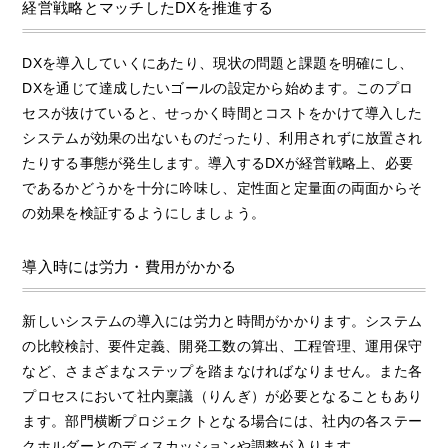
経営戦略とマッチしたDXを推進する
DXを導入していくにあたり、現状の問題と課題を明確にし、
DXを通じて達成したいゴールの設定から始めます。このプロ
セスが抜けていると、せっかく時間とコストをかけて導入した
システムが効果の出ないものだったり、利用されずに放置され
たりする事態が発生します。導入するDXが経営戦略上、必要
であるかどうかを十分に吟味し、定性面と定量面の両面からそ
の効果を検証するようにしましょう。
導入時には労力・費用がかかる
新しいシステムの導入には労力と時間がかかります。システム
の比較検討、要件定義、開発工数の算出、工程管理、運用保守
など、さまざまなステップを踏まなければなりません。また各
プロセスにおいて社内稟議（りんぎ）が必要となることもあり
ます。部門横断プロジェクトとなる場合には、社内の各ステー
クホルダーとのディスカッションや調整が入ります。