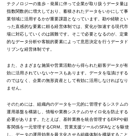
テクノロジーの進歩・発展に伴って企業が取り扱うデータ量は
指数関数的に増大しており、蓄積されたデータをいかにして事
業領域に活用するかが重要課題となっています。勘や経験とい
った直感的な要素に頼る経営体制では、変化が加速する現代市
場に対応していくのは困難です。そこで必要となるのが、定量
的なデータ分析や客観的要素によって意思決定を行うデータド
リブンな経営体制です。
また、さまざまな施策や営業活動から得られた顧客データが有
効に活用されていないケースもあります。データを塩漬けする
のではなく、企業の無形資産として有効に活用しなければなり
ません。
そのためには、組織内のデータを一元的に管理するシステムの
運用基盤を構築し、情報や業務システムのサイロ化を防止する
必要があります。たとえば、基幹業務を統合管理するERPや顧
客関係を一元管理するCRM、営業支援ツールのSFAなどを駆使
し、データの運用効率を最大化させる組織体制を構築すること