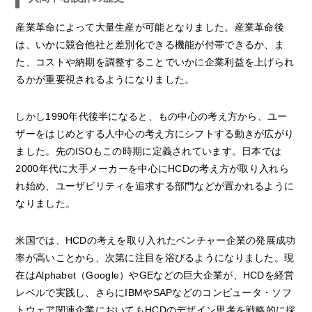
産業革命によって大量生産が可能となりました。産業革命後
は、いかに競合他社と差別化できる機能が付帯できるか、ま
た、コストや納期を調整することでいかに企業利益を上げられ
るかが重要視されるようになりました。
しかし1990年代後半になると、もの中心の考え方から、ユー
ザーをはじめとする人中心の考え方にシフトする動きが広がり
ました。先のISOもこの時期に定義されています。日本では
2000年代に大手メーカーを中心にHCDの考え方が取り入れら
れ始め、ユーザビリティを追求する部門などが置かれるように
なりました。
米国では、HCDの考えを取り入れたベンチャー企業の発展成功
率が高いことから、次第に注目を浴びるようになりました。現
在はAlphabet（Google）やGEなどの巨大企業が、HCDを経営
レベルで実践し、さらにIBMやSAPなどのコンピュータ・ソフ
トウェア関連企業においてもHCDのデザイン思考を戦略的に採