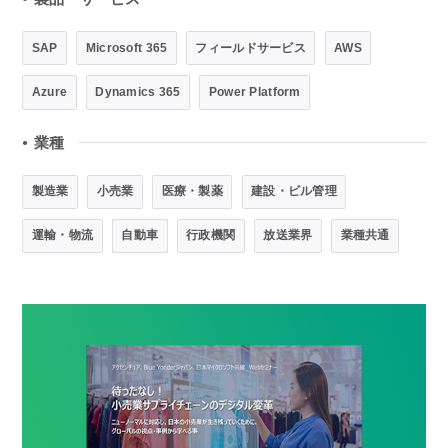
SAP
Microsoft 365
フィールドサービス
AWS
Azure
Dynamics 365
Power Platform
業種
●
製造業
小売業
医療・製薬
建設・ビル管理
運輸・物流
自動車
行政機関
放送業界
業種共通