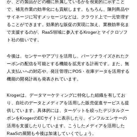
か、どの製品がどの棚に所属しているかを視覚的に示すこと
で、補充作業の効率化にも貢献します。もちろん、陳列商品や
サイネージに写すメッセージなどは、クラウド上で一元管理す
ることができます。効果的な販促の実現に加え、業務効率化ま
で支援するのが、RaaS領域に参入するKrogerとマイクロソフ
ト社の狙いです。
今後は、センサーやアプリを活用し、パーソナライズされたク
ーポンの配信を可能とする機能を拡充する計画です。また、無
人支払いへの対応や、発注管理にPOS・在庫データを活用する
機能の開発計画も発表されています。
Krogerは、データマーケティングに特化した組織を有してお
り、自社のデータとメディアを活用した販売促進サービスも提
供しています。具体的には、ターゲットを絞ったデジタルクー
ポンをKrogerのECサイトに表示したり、インフルエンサーの
活用を支援したりしています。こうしたメディアを活用した
RaaSの展開も今後は加速していくでしょう。