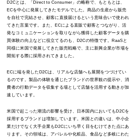
D2Cとは、「Direct to Consumer」の略称で、もともとは、
ECを中心に発展してきたモデルでした。商品の生産から販売
を自社で完結させ、顧客に直接届けるという意味合いで使われ
てきた言葉です。また、ECによる直販で顧客とつながり、活
発なコミュニケーションを取りながら獲得した顧客データを購
買体験の向上などに役立てるのも、D2Cの特徴です。RaaSと
同様に米国で発展してきた販売戦略で、主に新興企業が市場を
開拓する際に採用されてきました。
ECに端を発したD2Cは、リアルな店舗へも展開をつづけてい
るのです。製品の体験を通じたブランドの世界観の提示や、消
費者の行動データを収集する場として店舗を活用する動きが加
速しています。
米国で起こった潮流の影響を受け、日本国内においてもD2Cを
採用するブランドは増加しています。米国との違いは、中小企
業だけでなく大手企業もD2Cにいち早く目をむけてきた点にあ
ります。その領域は、アパレルや化粧品、食品など多岐にわた