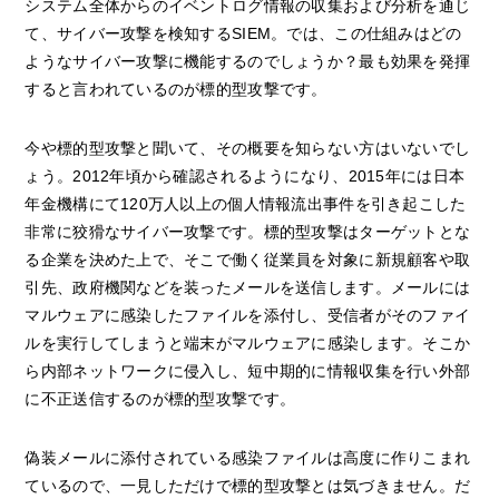
システム全体からのイベントログ情報の収集および分析を通じ
て、サイバー攻撃を検知するSIEM。では、この仕組みはどの
ようなサイバー攻撃に機能するのでしょうか？最も効果を発揮
すると言われているのが標的型攻撃です。
今や標的型攻撃と聞いて、その概要を知らない方はいないでし
ょう。2012年頃から確認されるようになり、2015年には日本
年金機構にて120万人以上の個人情報流出事件を引き起こした
非常に狡猾なサイバー攻撃です。標的型攻撃はターゲットとな
る企業を決めた上で、そこで働く従業員を対象に新規顧客や取
引先、政府機関などを装ったメールを送信します。メールには
マルウェアに感染したファイルを添付し、受信者がそのファイ
ルを実行してしまうと端末がマルウェアに感染します。そこか
ら内部ネットワークに侵入し、短中期的に情報収集を行い外部
に不正送信するのが標的型攻撃です。
偽装メールに添付されている感染ファイルは高度に作りこまれ
ているので、一見しただけで標的型攻撃とは気づきません。だ