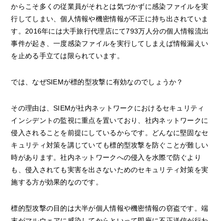
からこそ多くの従業員がそれとは気づかずに感染ファイルを実
行してしまい、個人情報や機密情報が不正に持ち出されていま
す。2016年には大手旅行代理店にて793万人分の個人情報流出
事件が起き、一度感染ファイルを実行してしまえば情報漏えい
を止める手立ては限られています。
では、なぜSIEMが標的型攻撃に有効なのでしょうか？
その理由は、SIEMが社内ネットワークにおけるセキュリティ
インシデントの監視に重点を置いており、社内ネットワークに
侵入されることを前提にしているからです。どんなに堅固なセ
キュリティ対策を講じていても標的型攻撃を防ぐことが難しい
時があります。社内ネットワークへの侵入を水際で防ぐより
も、侵入されても実害を出さないためのセキュリティ対策を実
施する方が効果的なのです。
標的型攻撃の目的は大半が個人情報や機密情報の窃盗です。端
末がマルウェアに感染してからといって即座に不正送信が行わ