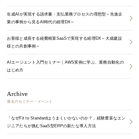
生成AIが実現する請求書・支払業務プロセスの理想型～先進企
業の事例から見るAI時代の経理DX～
お客様と成長する経費精算SaaSで実現する経理DX～大成建設
様との共創事例～
AIエージェント入門セミナー｜AWS実例に学ぶ、業務自動化の
はじめ方
Archive
過去のセミナー・イベント
「なぜFit to Standardはうまくいかないのか？」経験豊富なエン
ジニアたちが挑むSaaS型ERPの新たな導入方法