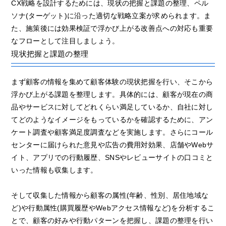
CX戦略を設計するためには、現状の把握と課題の整理、ペル
ソナ(ターゲット)に沿った適切な戦略立案が求められます。ま
た、施策後には効果検証で浮かび上がる改善点への対応も重要
なフローとして注目しましょう。
現状把握と課題の整理
まず顧客の情報を集めて顧客体験の現状把握を行い、そこから
浮かび上がる課題を整理します。具体的には、顧客が現在の商
品やサービスに対してどれくらい満足しているか、自社に対し
てどのようなイメージをもっているかを確認するために、アン
ケート調査や顧客満足度調査などを実施します。さらにコール
センターに届けられた意見や広告の費用対効果、店舗やWebサ
イト、アプリでの行動履歴、SNSやレビューサイトの口コミと
いった情報も収集します。
そして収集した情報から顧客の属性(年齢、性別、居住地域な
ど)や行動属性(購買履歴やWebアクセス情報など)を分析するこ
とで、顧客の好みや行動パターンを把握し、課題の整理を行い