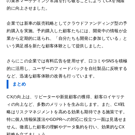
の業界マーケティング常識を打ち破ることによってCXを飛躍
的に向上させました。
企業では新車の販売戦略としてクラウドファンディング型の予
約購入を実施。予約購入した顧客たちには、開発中の情報が企
業から定期的に送られ、「自分たちも開発に参加している」と
いう満足感を新たな顧客体験として提供しました。
さらにこの企業では有料広告を使用せず、口コミやSNSを積極
的に活用し、ユーザーのフィードバックを自社製品に反映する
など、迅速な顧客体験の改善も行っています。
まとめ
CXの向上は、リピーターや新規顧客の獲得、顧客ロイヤリテ
ィの向上など、多数のメリットを生み出します。また、CX戦
略はリスクマネジメントを高める効果も期待できる施策です。
特に個人情報保護法やGDPRへの対応に役立つ一面は見逃せま
せん。徹底した顧客の理解やデータ集約を行い、効果的なCX
戦略を立てましょう。