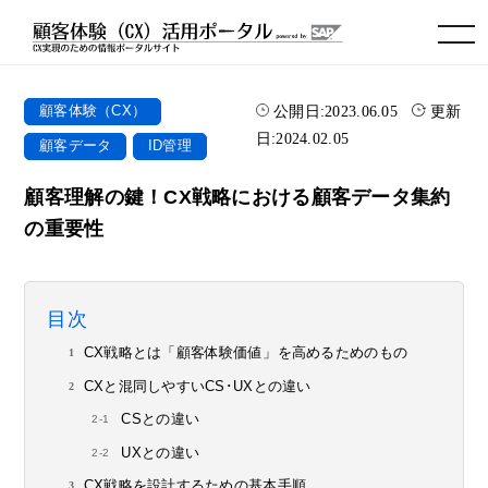
toggle navigation
公開日:
2023.06.05
更新
顧客体験（CX）
日:
2024.02.05
顧客データ
ID管理
顧客理解の鍵！CX戦略における顧客データ集約
の重要性
目次
CX戦略とは「顧客体験価値」を高めるためのもの
CXと混同しやすいCS･UXとの違い
CSとの違い
UXとの違い
CX戦略を設計するための基本手順