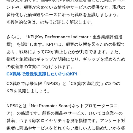
ンドや、顧客が求めている情報やサービスの提供など、現代の
多様化した価値観やニーズに沿った戦略を意識しましょう。
※具体的な例は、のちほど詳しく解説します。
さらに、「KPI(Key Performance Indicator・重要業績評価指
標)」を設計します。KPIとは、顧客の状態を図るための指標で
あり、戦略によってCXが向上したかが判断できます。また、
指標と施策後のギャップが明確になり、ギャップを埋めるため
の改善策の立案につなげられます。
CX戦略で最低限意識したい2つのKPI
CX戦略では最低限「NPS®」と「CS(顧客満足度)」の2つの
KPIを意識しましょう。
NPS®とは「Net Promoter Score(ネットプロモータースコ
ア)」の略語です。顧客の商品やサービス、ひいては企業への
愛着、つまり顧客ロイヤリティを測る指標です。アンケート対
象者に商品やサービスをどれくらい近しい人に勧めたいかを答