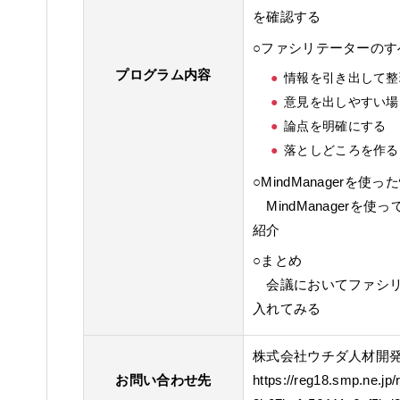
を確認する
○ファシリテーターのす
プログラム内容
情報を引き出して整
意見を出しやすい場
論点を明確にする
落としどころを作る
○MindManagerを
MindManagerを
紹介
○まとめ
会議においてファシリ
入れてみる
株式会社ウチダ人材開
お問い合わせ先
https://reg18.smp.ne.jp