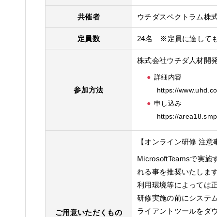
共催者
ウチダスペクトラム株
定員数
24名 ※定員に達して
株式会社ウチダ人材開
詳細内容
参加方法
https://www.uhd.co
申し込み
https://area18.sm
【オンライン研修 注意
MicrosoftTeam
れる事を推奨いたしま
利用環境等によっては
研修実施の前にシステ
ライアントツールをダ
ご用意いただくもの