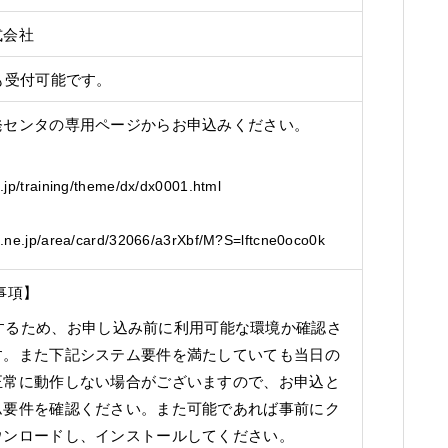
式会社
も受付可能です。
発センタの専用ページからお申込みください。
.jp/training/theme/dx/dx0001.html
p.ne.jp/area/card/32066/a3rXbf/M?S=lftcne0oco0k
事項】
sで実施するため、お申し込み前に利用可能な環境か確認さ
す。また下記システム要件を満たしていても当日の
正常に動作しない場合がございますので、お申込と
ム要件を確認ください。また可能であれば事前にク
ウンロードし、インストールしてください。