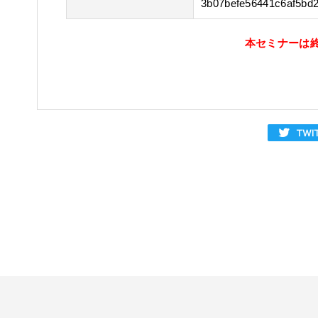
3b07befe56441c6af5bd
本セミナーは