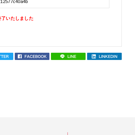
212577c40a4b
終了いたしました