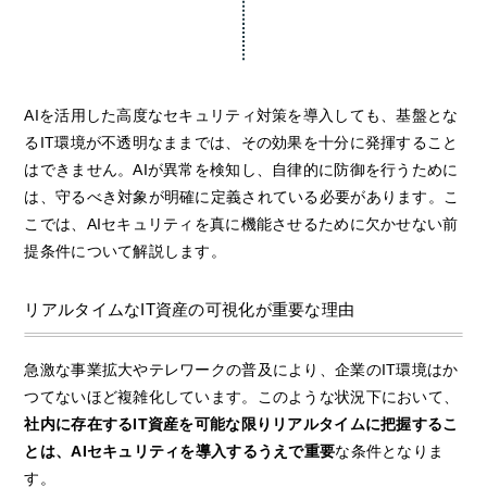
不要な権限や休眠アカウントの排除
異常検知時のネットワーク隔離やパッチ適用
●
シャドーITの特定
●
全社レベルのセキュリティ統制
管理外のデバイスやクラウドを検知
「部分最適」から「全社最適」への転換
AIの「分析精度」を最大化する土台
AIの「防御・実行力」を担保する仕組み
データの可視化 × 統制の統合
AIを活用した高度なセキュリティ対策を導入しても、基盤とな
るIT環境が不透明なままでは、その効果を十分に発揮すること
はできません。AIが異常を検知し、自律的に防御を行うために
は、守るべき対象が明確に定義されている必要があります。こ
こでは、AIセキュリティを真に機能させるために欠かせない前
提条件について解説します。
リアルタイムなIT資産の可視化が重要な理由
急激な事業拡大やテレワークの普及により、企業のIT環境はか
つてないほど複雑化しています。このような状況下において、
社内に存在するIT資産を可能な限りリアルタイムに把握するこ
とは、AIセキュリティを導入するうえで重要
な条件となりま
す。