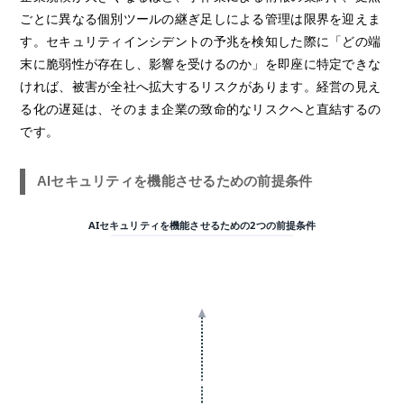
ごとに異なる個別ツールの継ぎ足しによる管理は限界を迎えま
す。セキュリティインシデントの予兆を検知した際に「どの端
末に脆弱性が存在し、影響を受けるのか」を即座に特定できな
ければ、被害が全社へ拡大するリスクがあります。経営の見え
る化の遅延は、そのまま企業の致命的なリスクへと直結するの
です。
AIセキュリティを機能させるための前提条件
AIセキュリティを機能させるための2つの前提条件
AIによる高度な自律防御・脅威分析
正確なデータ入力と統制された環境があって初めて真価を発揮
1. リアルタイムなIT資産の可視化
2. 統合的なエンドポイント管理
●
全デバイスの自動検知
●
国内外グループ会社の一元管理
ネットワーク接続機器を漏れなく把握
拠点ごとのセキュリティのばらつきを解消
●
OS・アプリのバージョン即時把握
●
境界線に依存しない防御
+
脆弱性やパッチ適用ステータスの管理
テレワーク環境でも全エンドポイントを保護
●
アカウント・権限の整理
●
即時のインシデント初動対応