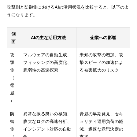
攻撃側と防御側におけるAIの活用状況を比較すると、以下のよ
うになります。
側
AIの主な活用方法
企業への影響
面
攻
マルウェアの自動生成、
未知の攻撃の増加、攻
撃
フィッシングの高度化、
撃スピードの加速によ
側
脆弱性の高速探索
る被害拡大のリスク
（
脅
威
）
防
異常な振る舞いの検知、
脅威の早期発見、セキ
御
膨大なログの高速分析、
ュリティ運用負荷の軽
側
インシデント対応の自動
減、迅速な意思決定の
（
化
支援