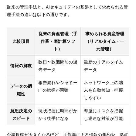
従来の管理手法と、AIセキュリティの基盤として求められる管
理手法の違いは以下の通りです。
従来の資産管理（手
求められる資産管理
比較項目
作業・表計算ソフ
（リアルタイム・一
ト）
元管理）
数日〜数週間前の過
最新のリアルタイム
情報の鮮度
去データ
データ
報告漏れやシャドー
ネットワーク上の端
データの網
ITの把握が困難
末を自動検知・把握
羅性
しやすい
意思決定の
現状把握に時間がか
即座にリスクを把握
スピード
かり後手になる
し迅速な対策が可能
企業規模が大きくなるほど、手作業による情報の集約や、拠点