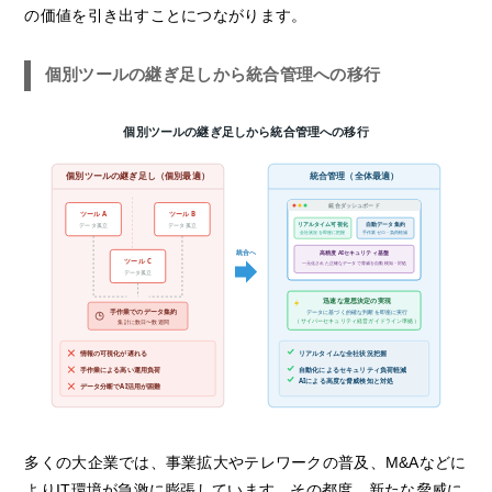
の価値を引き出すことにつながります。
個別ツールの継ぎ足しから統合管理への移行
個別ツールの継ぎ足しから統合管理への移行
個別ツールの継ぎ足し（個別最適）
統合管理（全体最適）
統合ダッシュボード
ツール A
ツール B
リアルタイム可視化
自動データ集約
データ孤立
データ孤立
全社状況を即座に把握
手作業ゼロ・負荷軽減
統合へ
高精度 AIセキュリティ基盤
ツール C
一元化された正確なデータで脅威を自動検知・対処
データ孤立
迅速な意思決定の実現
手作業でのデータ集約
データに基づく的確な判断を即座に実行
（サイバーセキュリティ経営ガイドライン準拠）
集計に数日〜数週間
情報の可視化が遅れる
リアルタイムな全社状況把握
手作業による高い運用負荷
自動化によるセキュリティ負荷軽減
AIによる高度な脅威検知と対処
データ分断でAI活用が困難
多くの大企業では、事業拡大やテレワークの普及、M&Aなどに
よりIT環境が急激に膨張しています。その都度、新たな脅威に