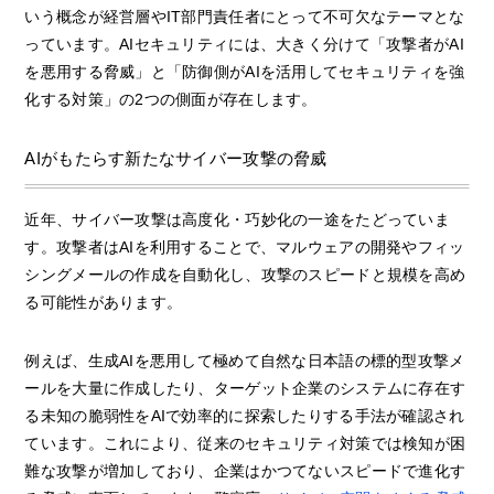
いう概念が経営層やIT部門責任者にとって不可欠なテーマとな
っています。AIセキュリティには、大きく分けて「攻撃者がAI
を悪用する脅威」と「防御側がAIを活用してセキュリティを強
化する対策」の2つの側面が存在します。
AIがもたらす新たなサイバー攻撃の脅威
近年、サイバー攻撃は高度化・巧妙化の一途をたどっていま
す。攻撃者はAIを利用することで、マルウェアの開発やフィッ
シングメールの作成を自動化し、攻撃のスピードと規模を高め
る可能性があります。
例えば、生成AIを悪用して極めて自然な日本語の標的型攻撃メ
ールを大量に作成したり、ターゲット企業のシステムに存在す
る未知の脆弱性をAIで効率的に探索したりする手法が確認され
ています。これにより、従来のセキュリティ対策では検知が困
難な攻撃が増加しており、企業はかつてないスピードで進化す