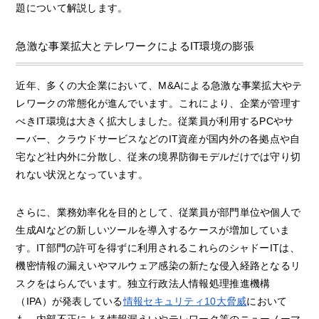
題について解説します。
急激な事業拡大とテレワークによるIT環境の膨張
近年、多くの大企業において、M&Aによる急激な事業拡大やテ
レワークの常態化が進んでいます。これにより、企業が管理す
べきIT環境は大きく拡大しました。従業員が利用するPCやサ
ーバー、クラウドサービスなどのIT資産が国内外の各拠点や自
宅など社内外に分散し、従来の境界防御モデルだけでは守り切
れない状況となっています。
さらに、業務効率化を目的として、従業員が部門単位や個人で
生成AIなどの新しいツールを導入するケースが増加していま
す。IT部門の許可を得ずに利用されるこれらのシャドーITは、
機密情報の漏えいやマルウェア感染の新たな侵入経路となるリ
スクをはらんでいます。独立行政法人情報処理推進機構
（IPA）が発表している
情報セキュリティ10大脅威
において