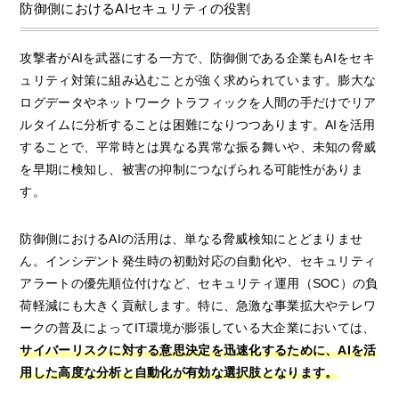
防御側におけるAIセキュリティの役割
攻撃者がAIを武器にする一方で、防御側である企業もAIをセキ
ュリティ対策に組み込むことが強く求められています。膨大な
ログデータやネットワークトラフィックを人間の手だけでリア
ルタイムに分析することは困難になりつつあります。AIを活用
することで、平常時とは異なる異常な振る舞いや、未知の脅威
を早期に検知し、被害の抑制につなげられる可能性がありま
す。
防御側におけるAIの活用は、単なる脅威検知にとどまりませ
ん。インシデント発生時の初動対応の自動化や、セキュリティ
アラートの優先順位付けなど、セキュリティ運用（SOC）の負
荷軽減にも大きく貢献します。特に、急激な事業拡大やテレワ
ークの普及によってIT環境が膨張している大企業においては、
サイバーリスクに対する意思決定を迅速化するために、AIを活
用した高度な分析と自動化が有効な選択肢となります。