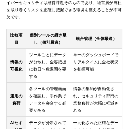
イバーセキュリティは経営課題そのものであり、経営層が自社
を取り巻くリスクを正確に把握できる環境を整えることが不可
欠です。
比較項
個別ツールの継ぎ足
統合管理（全体最適）
目
し（個別最適）
ツールごとにデータ
単一のダッシュボードで
情報の
が分散し、全容把握
リアルタイムに全社状況
可視化
に数日〜数週間を要
を把握可能
する
各ツールの管理画面
情報の集約が自動化さ
運用の
を確認し、手作業で
れ、セキュリティ部門の
負荷
データを突合する必
業務負荷が大幅に軽減さ
要がある
れる
AIセキ
データが分断されて
一元化された正確なデー