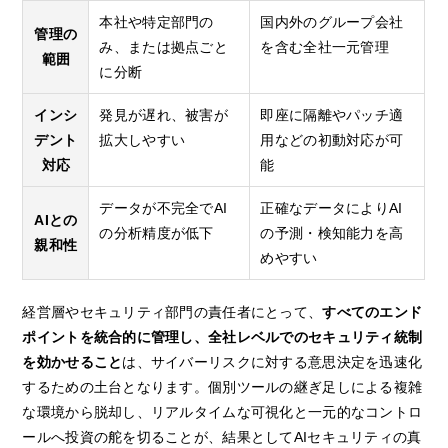
本社や特定部門の
国内外のグループ会社
管理の
み、または拠点ごと
を含む全社一元管理
範囲
に分断
インシ
発見が遅れ、被害が
即座に隔離やパッチ適
デント
拡大しやすい
用などの初動対応が可
対応
能
データが不完全でAI
正確なデータによりAI
AIとの
の分析精度が低下
の予測・検知能力を高
親和性
めやすい
経営層やセキュリティ部門の責任者にとって、
すべてのエンド
ポイントを統合的に管理し、全社レベルでのセキュリティ統制
を効かせること
は、サイバーリスクに対する意思決定を迅速化
するための土台となります。個別ツールの継ぎ足しによる複雑
な環境から脱却し、リアルタイムな可視化と一元的なコントロ
ールへ投資の舵を切ることが、結果としてAIセキュリティの真