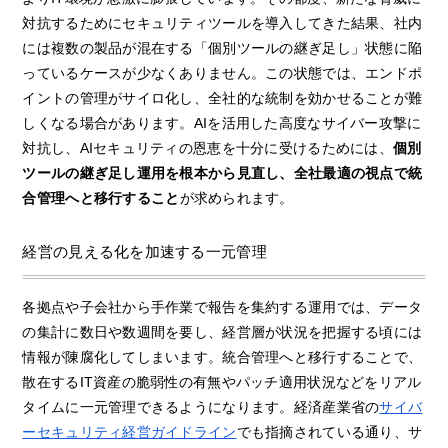
対抗するためにセキュリティツールを導入してきた結果、社内
には複数の製品が混在する「個別ツールの継ぎ足し」状態に陥
っているケースが少なくありません。この状態では、エンドポ
イントの管理がサイロ化し、全社的な統制を効かせることが難
しくなる場合があります。AIを活用した高度なサイバー攻撃に
対抗し、AIセキュリティの恩恵を十分に受けるためには、
個別
ツールの継ぎ足し運用を根本から見直し、全社最適の視点で統
合管理へと移行すること
が求められます。
経営の見える化を加速する一元管理
各拠点や子会社から手作業で報告を集約する運用では、データ
の集計に数日や数週間を要し、経営層が状況を把握する頃には
情報が陳腐化してしまいます。統合管理へと移行することで、
散在するIT資産の脆弱性の有無やパッチ適用状況などをリアル
タイムに一元管理できるようになります。経済産業省の
サイバ
ーセキュリティ経営ガイドライン
でも指摘されている通り、サ