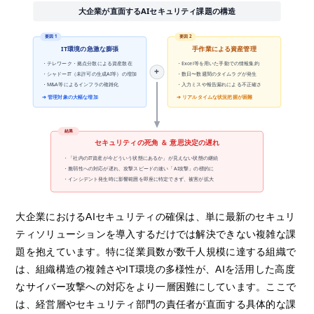
大企業が直面するAIセキュリティ課題の構造
要因 1
要因 2
IT環境の急激な膨張
手作業による資産管理
・テレワーク・拠点分散による資産散在
・Excel等を用いた手動での情報集約
+
・シャドーIT（未許可の生成AI等）の増加
・数日〜数週間のタイムラグが発生
・M&A等によるインフラの複雑化
・入力ミスや報告漏れによる不正確さ
➔ 管理対象の大幅な増加
➔ リアルタイムな状況把握が困難
結果
セキュリティの死角 ＆ 意思決定の遅れ
・「社内のIT資産が今どういう状態にあるか」が見えない状態の継続
・脆弱性への対応が遅れ、攻撃スピードの速い「AI攻撃」の標的に
・インシデント発生時に影響範囲を即座に特定できず、被害が拡大
大企業におけるAIセキュリティの確保は、単に最新のセキュリ
ティソリューションを導入するだけでは解決できない複雑な課
題を抱えています。特に従業員数が数千人規模に達する組織で
は、組織構造の複雑さやIT環境の多様性が、AIを活用した高度
なサイバー攻撃への対応をより一層困難にしています。ここで
は、経営層やセキュリティ部門の責任者が直面する具体的な課