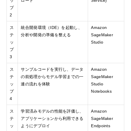
ッ
ロード
Service)
プ
2
ス
統合開発環境（IDE）を起動し、
Amazon
テ
分析や開発の準備を整える
SageMaker
ッ
Studio
プ
3
ス
サンプルコードを実行し、データ
Amazon
テ
の前処理からモデル学習までの一
SageMaker
ッ
連の流れを体験
Studio
プ
Notebooks
4
ス
学習済みモデルの性能を評価し、
Amazon
テ
アプリケーションから利用できる
SageMaker
ッ
ようにデプロイ
Endpoints