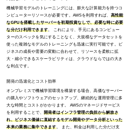
機械学習モデルのトレーニングには、膨大な計算能力を持つコ
ンピューターリソースが必要です。AWSを利用すれば、
高性能
なGPUを搭載したサーバーを初期投資なしで、必要な時に必要
な分だけ利用できます
。 これにより、手元にあるコンピュー
ターのスペックを気にすることなく、大規模なデータセットを
使った複雑なモデルのトレーニングも迅速に実行可能です。ビ
ジネスの成長や需要の変動に合わせて、リソースを柔軟に拡
大・縮小できるスケーラビリティは、クラウドならではの大き
な利点です。
開発の迅速化とコスト効率
オンプレミスで機械学習環境を構築する場合、高価なサーバー
の購入やソフトウェアのセットアップ、継続的な運用管理に多
大な時間とコストがかかります。 AWSのマネージドサービス
を利用することで、
開発者はインフラ管理の負担から解放さ
れ、ビジネス価値に直結するモデル開発やデータ分析といった
本来の業務に集中できます
。 また、料金は利用した分だけ支