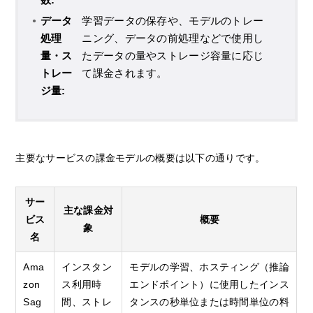
データ
学習データの保存や、モデルのトレー
処理
ニング、データの前処理などで使用し
量・ス
たデータの量やストレージ容量に応じ
トレー
て課金されます。
ジ量:
主要なサービスの課金モデルの概要は以下の通りです。
サー
主な課金対
ビス
概要
象
名
Ama
インスタン
モデルの学習、ホスティング（推論
zon
ス利用時
エンドポイント）に使用したインス
Sag
間、ストレ
タンスの秒単位または時間単位の料