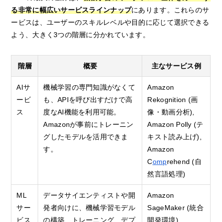
る非常に幅広いサービスラインナップ
にあります。これらのサ
ービスは、ユーザーのスキルレベルや目的に応じて選択できる
よう、大きく3つの階層に分かれています。
階層
概要
主なサービス例
AIサ
機械学習の専門知識がなくて
Amazon
ービ
も、APIを呼び出すだけで高
Rekognition (画
ス
度なAI機能を利用可能。
像・動画分析),
Amazonが事前にトレーニン
Amazon Polly (テ
グしたモデルを活用できま
キスト読み上げ),
す。
Amazon
C
omp
rehend (自
然言語処理)
ML
データサイエンティストや開
Amazon
サー
発者向けに、機械学習モデル
SageMaker (統合
ビス
の構築、トレーニング、デプ
開発環境),