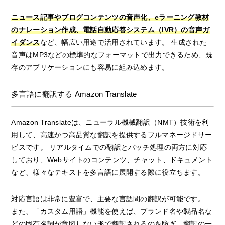
ニュース記事やブログコンテンツの音声化、eラーニング教材
のナレーション作成、電話自動応答システム（IVR）の音声ガ
イダンス
など、幅広い用途で活用されています。 生成された
音声はMP3などの標準的なフォーマットで出力できるため、既
存のアプリケーションにも容易に組み込めます。
多言語に翻訳する Amazon Translate
Amazon Translateは、ニューラル機械翻訳（NMT）技術を利
用して、高速かつ高品質な翻訳を提供するフルマネージドサー
ビスです。 リアルタイムでの翻訳とバッチ処理の両方に対応
しており、Webサイトのコンテンツ、チャット、ドキュメント
など、様々なテキストを多言語に展開する際に役立ちます。
対応言語は非常に豊富で、主要な言語間の翻訳が可能です。
また、「カスタム用語」機能を使えば、ブランド名や製品名な
どの固有名詞が意図しない形で翻訳されるのを防ぎ、翻訳の一