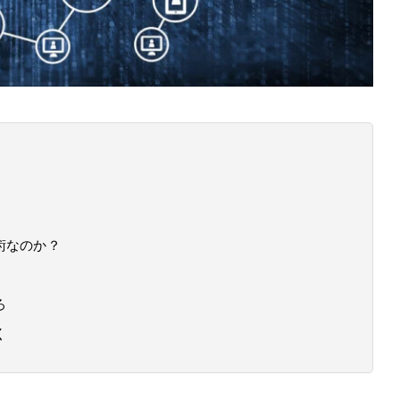
術なのか？
ろ
く