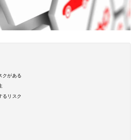
スクがある
生
するリスク