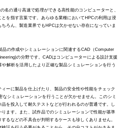
とはその名の通り高速で処理ができる高性能のコンピューターと、
ことを指す言葉です。あらゆる業種においてHPCの利用は浸
もちろん、製造業界でもHPCは欠かせない存在になっていま
品の作成やシミュレーションに関連するCAD（Computer
ded Engineering)の分野です。CADはコンピューターによる設計支援
演算や解析を活用したより正確な製品シミュレーションを行う
ティーに製品を仕上げたり、製品の安全性や性能をチェック
精密なシミュレーションを行うことが欠かせません。このシミ
作品を投入して耐久テストなどが行われるのが普通です。し
かります。また、試作品でのシミュレーションで性能が基準
りするなどの不具合が判明するケースも珍しくありません。
び検証を行う必要があることから、その分コストがかさみま