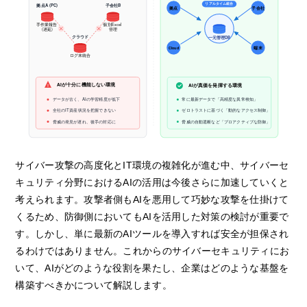
リアルタイム統合
拠点A (PC)
子会社B
拠点
子会社
手作業報告
個別Excel
(遅延)
管理
クラウド
一元管理DB
端末
Cloud
ログ未統合
AIが十分に機能しない環境
AIが真価を発揮する環境
!
データが古く、AIの学習精度が低下
常に最新データで「高精度な異常検知」
全社のIT資産状況を把握できない
ゼロトラストに基づく「動的なアクセス制御」
脅威の発見が遅れ、後手の対応に
脅威の自動遮断など「プロアクティブな防御」
サイバー攻撃の高度化とIT環境の複雑化が進む中、サイバーセ
キュリティ分野におけるAIの活用は今後さらに加速していくと
考えられます。攻撃者側もAIを悪用して巧妙な攻撃を仕掛けて
くるため、防御側においてもAIを活用した対策の検討が重要で
す。しかし、単に最新のAIツールを導入すれば安全が担保され
るわけではありません。これからのサイバーセキュリティにお
いて、AIがどのような役割を果たし、企業はどのような基盤を
構築すべきかについて解説します。