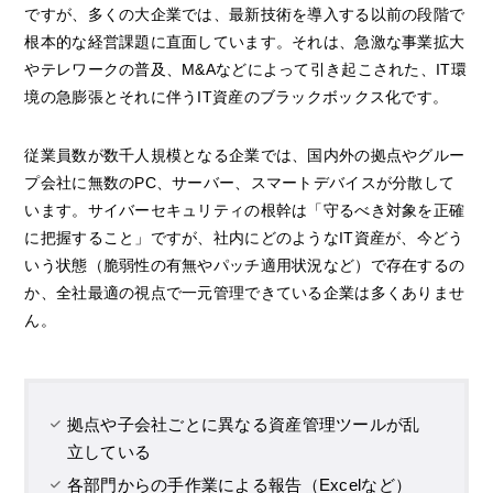
ですが、多くの大企業では、最新技術を導入する以前の段階で
根本的な経営課題に直面しています。それは、急激な事業拡大
やテレワークの普及、M&Aなどによって引き起こされた、IT環
境の急膨張とそれに伴うIT資産のブラックボックス化です。
従業員数が数千人規模となる企業では、国内外の拠点やグルー
プ会社に無数のPC、サーバー、スマートデバイスが分散して
います。サイバーセキュリティの根幹は「守るべき対象を正確
に把握すること」ですが、社内にどのようなIT資産が、今どう
いう状態（脆弱性の有無やパッチ適用状況など）で存在するの
か、全社最適の視点で一元管理できている企業は多くありませ
ん。
拠点や子会社ごとに異なる資産管理ツールが乱
立している
各部門からの手作業による報告（Excelなど）