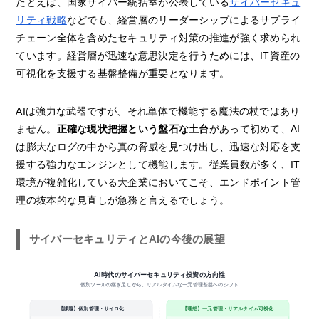
たとえば、国家サイバー統括室が公表している
サイバーセキュ
リティ戦略
などでも、経営層のリーダーシップによるサプライ
チェーン全体を含めたセキュリティ対策の推進が強く求められ
ています。経営層が迅速な意思決定を行うためには、IT資産の
可視化を支援する基盤整備が重要となります。
AIは強力な武器ですが、それ単体で機能する魔法の杖ではあり
ません。
正確な現状把握という盤石な土台
があって初めて、AI
は膨大なログの中から真の脅威を見つけ出し、迅速な対応を支
援する強力なエンジンとして機能します。従業員数が多く、IT
環境が複雑化している大企業においてこそ、エンドポイント管
理の抜本的な見直しが急務と言えるでしょう。
サイバーセキュリティとAIの今後の展望
AI時代のサイバーセキュリティ投資の方向性
個別ツールの継ぎ足しから、リアルタイムな一元管理基盤へのシフト
【課題】個別管理・サイロ化
【理想】一元管理・リアルタイム可視化