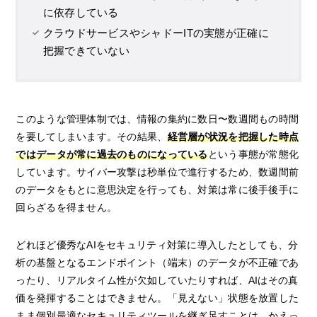
に依存している
クラウドサービスやシャドーITの実態が正確に
把握できていない
このような管理体制では、情報の集約に数日〜数週間もの時間
を要してしまいます。その結果、
経営層が状況を把握した時点
ではデータが常に過去のものになっている
という事態が常態化
しています。サイバー攻撃は秒単位で進行するため、数週間前
のデータをもとに意思決定を行っても、対策は常に後手後手に
回らざるを得ません。
どれほど優秀なAIをセキュリティ対策に導入したとしても、分
析の基盤となるエンドポイント（端末）のデータが不正確であ
ったり、リアルタイム性が欠如していたりすれば、AIはその真
価を発揮することはできません。「見えない」状態を放置した
まま個別最適なセキュリティツールを継ぎ足すことは、かえっ