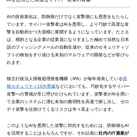
AIの技術進化は、防御側だけでなく攻撃側にも恩恵をもたらし
ています。サイバー攻撃者はAIを悪用し、より巧妙で高度な攻
撃を自動的かつ大規模に展開するようになっています。たとえ
ば、標的となる企業の従業員になりすました極めて自然な日本
語のフィッシングメールの自動生成や、従来のセキュリティソ
フトの検知をすり抜ける未知のマルウェアの開発などが挙げら
れます。
独立行政法人情報処理推進機構（IPA）が毎年発表している
情
報セキュリティ10大脅威
などにおいても、巧妙化するサイバー
攻撃への警戒が常に呼びかけられています。攻撃者がAIを用い
て企業のシステムに潜む未知の脆弱性を高速で探し出し、ゼロ
デイ攻撃を仕掛けてくるリスクは年々高まっています。
このようなAIを悪用した攻撃に対抗するためには、防御側もAI
を活用することはもちろんですが、それ以前に
社内のIT資産が