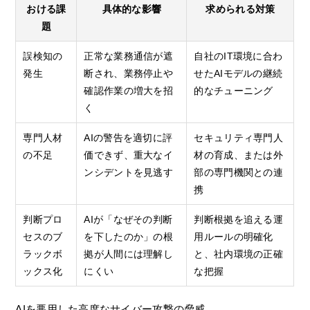
おける課
具体的な影響
求められる対策
題
誤検知の
正常な業務通信が遮
自社のIT環境に合わ
発生
断され、業務停止や
せたAIモデルの継続
確認作業の増大を招
的なチューニング
く
専門人材
AIの警告を適切に評
セキュリティ専門人
の不足
価できず、重大なイ
材の育成、または外
ンシデントを見逃す
部の専門機関との連
携
判断プロ
AIが「なぜその判断
判断根拠を追える運
セスのブ
を下したのか」の根
用ルールの明確化
ラックボ
拠が人間には理解し
と、社内環境の正確
ックス化
にくい
な把握
AIを悪用した高度なサイバー攻撃の脅威