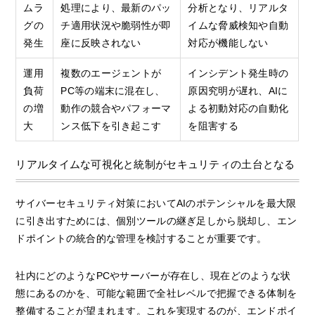
ムラ
処理により、最新のパッ
分析となり、リアルタ
グの
チ適用状況や脆弱性が即
イムな脅威検知や自動
発生
座に反映されない
対応が機能しない
運用
複数のエージェントが
インシデント発生時の
負荷
PC等の端末に混在し、
原因究明が遅れ、AIに
の増
動作の競合やパフォーマ
よる初動対応の自動化
大
ンス低下を引き起こす
を阻害する
リアルタイムな可視化と統制がセキュリティの土台となる
サイバーセキュリティ対策においてAIのポテンシャルを最大限
に引き出すためには、個別ツールの継ぎ足しから脱却し、エン
ドポイントの統合的な管理を検討することが重要です。
社内にどのようなPCやサーバーが存在し、現在どのような状
態にあるのかを、可能な範囲で全社レベルで把握できる体制を
整備することが望まれます。これを実現するのが、エンドポイ