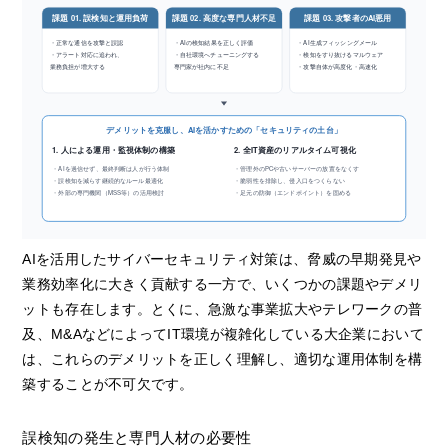
課題 01. 誤検知と運用負荷
課題 02. 高度な専門人材不足
課題 03. 攻撃者のAI悪用
・正常な通信を攻撃と誤認
・AIの検知結果を正しく評価
・AI生成フィッシングメール
・アラート対応に追われ、
・自社環境へチューニングする
・検知をすり抜けるマルウェア
業務負担が増大する
専門家が社内に不足
・攻撃自体が高度化・高速化
デメリットを克服し、AIを活かすための「セキュリティの土台」
1. 人による運用・監視体制の構築
2. 全IT資産のリアルタイム可視化
・AIを過信せず、最終判断は人が行う体制
・管理外のPCや古いサーバーの放置をなくす
・誤検知を減らす継続的なルール最適化
・脆弱性を排除し、侵入口をつくらない
・外部の専門機関（MSS等）の活用検討
・足元の防御（エンドポイント）を固める
AIを活用したサイバーセキュリティ対策は、脅威の早期発見や
業務効率化に大きく貢献する一方で、いくつかの課題やデメリ
ットも存在します。とくに、急激な事業拡大やテレワークの普
及、M&AなどによってIT環境が複雑化している大企業において
は、これらのデメリットを正しく理解し、適切な運用体制を構
築することが不可欠です。
誤検知の発生と専門人材の必要性