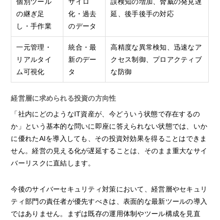
個別ツール
サイロ
誤検知の増加、脅威の発見遅
の継ぎ足
化・過去
延、後手後手の対応
し・手作業
のデータ
一元管理・
統合・最
高精度な異常検知、迅速なア
リアルタイ
新のデー
クセス制御、プロアクティブ
ム可視化
タ
な防御
経営層に求められる投資の方向性
「社内にどのようなIT資産が、今どういう状態で存在するの
か」という基本的な問いに即座に答えられない状態では、いか
に優れたAIを導入しても、その投資対効果を得ることはできま
せん。経営の見える化が遅延することは、そのまま重大なサイ
バーリスクに直結します。
今後のサイバーセキュリティ対策において、経営層やセキュリ
ティ部門の責任者が優先すべきは、表面的な最新ツールの導入
ではありません。まずは既存の運用体制やツール構成を見直