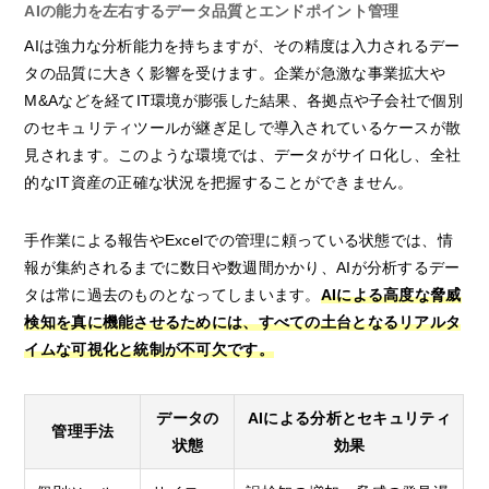
AIの能力を左右するデータ品質とエンドポイント管理
AIは強力な分析能力を持ちますが、その精度は入力されるデー
タの品質に大きく影響を受けます。企業が急激な事業拡大や
M&Aなどを経てIT環境が膨張した結果、各拠点や子会社で個別
のセキュリティツールが継ぎ足しで導入されているケースが散
見されます。このような環境では、データがサイロ化し、全社
的なIT資産の正確な状況を把握することができません。
手作業による報告やExcelでの管理に頼っている状態では、情
報が集約されるまでに数日や数週間かかり、AIが分析するデー
タは常に過去のものとなってしまいます。
AIによる高度な脅威
検知を真に機能させるためには、すべての土台となるリアルタ
イムな可視化と統制が不可欠です。
データの
AIによる分析とセキュリティ
管理手法
状態
効果