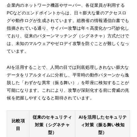
企業内のネットワーク機器やサーバー、各従業員が利用する
PCなどのエンドポイントからは、日々膨大な量のアクセスロ
グや動作ログが生成されています。総務省の情報通信白書でも
指摘されている通り、サイバー攻撃は年々高度化かつ巧妙化し
ており、従来のパターンマッチング（シグネチャ）方式だけで
は、未知のマルウェアやゼロデイ攻撃を防ぐことが難しくなっ
ています。
AIを活用することで、人間の目では到底処理しきれない膨大な
データをリアルタイムに分析し、平常時の動作パターンから逸
脱した「わずかな異常（振る舞い）」を即座に検知することが
可能になります。これにより、攻撃が深刻化する前に脅威の兆
候を把握しやすくなると期待されています。
従来のセキュリティ
AIを活用したセキュリテ
比較項
対策（シグネチャ
ィ対策（振る舞い検知
目
型）
型）