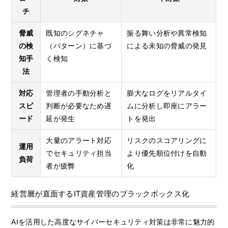
チ
脅威
既知のシグネチャ
振る舞い分析や異常検知
の検
（パターン）に基づ
による未知の脅威の発見
知手
く検知
法
対応
管理者の手動分析と
膨大なログをリアルタイ
スピ
判断が必要なため遅
ムに分析し即座にアラー
ード
延が発生
トを発出
大量のアラート対応
リスクのスコアリングに
運用
でセキュリティ担当
より優先順位付けを自動
負荷
者が疲弊
化
経営層が直面するIT資産管理のブラックボックス化
AIを活用した高度なサイバーセキュリティ対策は非常に魅力的