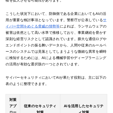
模を拡大させる可能性があります。
こうした状況下において、防御側である企業においてもAIの活
用が重要な検討事項となっています。警察庁が公表している
サ
イバー空間をめぐる脅威の情勢等
によれば、ランサムウェアの
被害は依然として高い水準で推移しており、事業継続を脅かす
深刻な経営リスクとして認識されています。膨大な通信ログや
エンドポイントの振る舞いデータから、人間や従来のルールベ
ースのシステムでは見落としてしまうような微細な異常を瞬時
に検知するためには、AIによる機械学習やディープラーニング
の活用が有効な選択肢の一つとされています。
サイバーセキュリティにおいてAIが果たす役割は、主に以下の
表のように整理できます。
対策
アプ
従来のセキュリティ
AIを活用したセキュリテ
ロー
対策
ィ対策