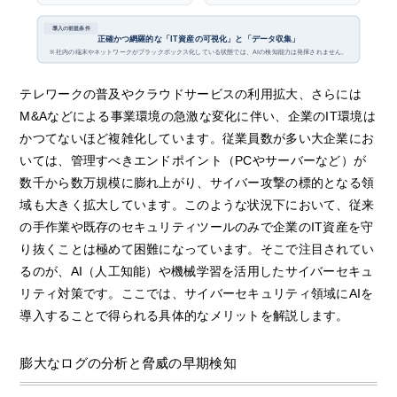
導入の前提条件
正確かつ網羅的な「IT資産の可視化」と「データ収集」
※ 社内の端末やネットワークがブラックボックス化している状態では、AIの検知能力は発揮されません。
テレワークの普及やクラウドサービスの利用拡大、さらには
M&Aなどによる事業環境の急激な変化に伴い、企業のIT環境は
かつてないほど複雑化しています。従業員数が多い大企業にお
いては、管理すべきエンドポイント（PCやサーバーなど）が
数千から数万規模に膨れ上がり、サイバー攻撃の標的となる領
域も大きく拡大しています。このような状況下において、従来
の手作業や既存のセキュリティツールのみで企業のIT資産を守
り抜くことは極めて困難になっています。そこで注目されてい
るのが、AI（人工知能）や機械学習を活用したサイバーセキュ
リティ対策です。ここでは、サイバーセキュリティ領域にAIを
導入することで得られる具体的なメリットを解説します。
膨大なログの分析と脅威の早期検知