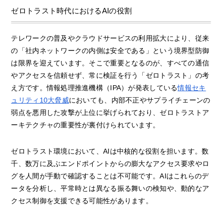
ゼロトラスト時代におけるAIの役割
テレワークの普及やクラウドサービスの利用拡大により、従来
の「社内ネットワークの内側は安全である」という境界型防御
は限界を迎えています。そこで重要となるのが、すべての通信
やアクセスを信頼せず、常に検証を行う「ゼロトラスト」の考
え方です。情報処理推進機構（IPA）が発表している
情報セキ
ュリティ10大脅威
においても、内部不正やサプライチェーンの
弱点を悪用した攻撃が上位に挙げられており、ゼロトラストア
ーキテクチャの重要性が裏付けられています。
ゼロトラスト環境において、AIは中核的な役割を担います。数
千、数万に及ぶエンドポイントからの膨大なアクセス要求やロ
グを人間が手動で確認することは不可能です。AIはこれらのデ
ータを分析し、平常時とは異なる振る舞いの検知や、動的なア
クセス制御を支援できる可能性があります。