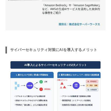
サイバーセキュリティ対策にAIを導入するメリット
AI導入によるサイバーセキュリティの2大メリット
1. 膨大なログ分析と脅威の早期検知
2. 運用自動化とセキュリティ担当の負担軽減
大量のアラート
高：即時対応
正常
✓
!
自動
中：調査・隔離
AI分析
判定
!
異常検知
!
低：自動処理
・リアルタイムで膨大なログを自動分析
・アラートの自動精査で誤検知を排除
・未知のマルウェアやゼロデイ攻撃を検知
・重要度判定（トリアージ）の自動化
・平常時の「振る舞い」からの逸脱を特定
・初動対応の迅速化と担当者の負担軽減