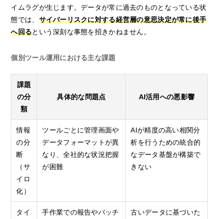
イムラグが生じます。データが常に過去のものとなっている状
態では、
サイバーリスクに対する経営層の意思決定が常に後手
へ回る
という深刻な事態を招きかねません。
個別ツール運用における主な課題
課題
の分
具体的な問題点
AI活用への悪影響
類
情報
ツールごとに管理画面や
AIが精度の高い相関分
の分
データフォーマットが異
析を行うための統合的
断
なり、全社的な状況把握
なデータ基盤が構築で
（サ
が困難
きない
イロ
化）
タイ
手作業での報告やバッチ
古いデータに基づいた