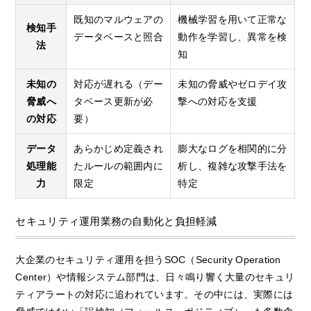
既知のマルウェアの
機械学習を用いて正常な
検知手
データベースと照合
動作を学習し、異常を検
法
知
未知の
対応が遅れる（デー
未知の脅威やゼロデイ攻
脅威へ
タベース更新が必
撃への対応を支援
の対応
要）
データ
あらかじめ定義され
膨大なログを相関的に分
処理能
たルールの範囲内に
析し、複雑な攻撃手法を
力
限定
特定
セキュリティ運用業務の自動化と負担軽減
大企業のセキュリティ運用を担うSOC（Security Operation
Center）や情報システム部門は、日々鳴り響く大量のセキュリ
ティアラートの対応に追われています。その中には、実際には