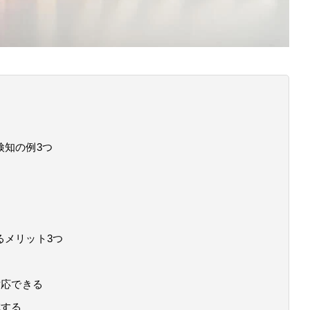
検知の例3つ
るメリット3つ
対応できる
減する