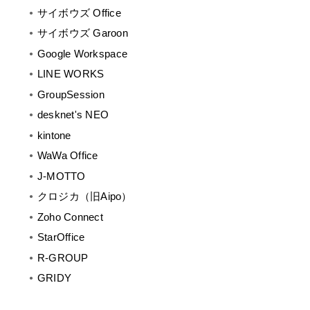
サイボウズ Office
サイボウズ Garoon
Google Workspace
LINE WORKS
GroupSession
desknet's NEO
kintone
WaWa Office
J-MOTTO
クロジカ（旧Aipo）
Zoho Connect
StarOffice
R-GROUP
GRIDY