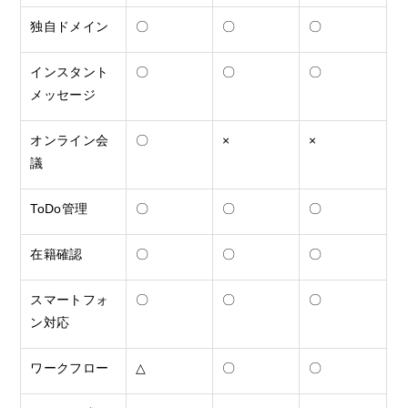
独自ドメイン
〇
〇
〇
インスタント
〇
〇
〇
メッセージ
オンライン会
〇
×
×
議
ToDo管理
〇
〇
〇
在籍確認
〇
〇
〇
スマートフォ
〇
〇
〇
ン対応
ワークフロー
△
〇
〇